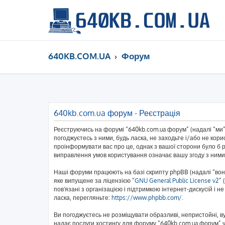
640KB.COM.UA
Форум
640kb.com.ua форум - Реєстрація
Реєструючись на форумі “640kb.com.ua форум” (надалі “ми”,
погоджуєтесь з ними, будь ласка, не заходьте і/або не кор
проінформувати вас про це, однак з вашої сторони було б 
виправлення умов користування означає вашу згоду з ними
Наші форуми працюють на базі скрипту phpBB (надалі “вони
яке випущене за ліцензією “
GNU General Public License v2
” 
пов'язані з організацією і підтримкою інтернет-дискусій і 
ласка, перегляньте:
https://www.phpbb.com/
.
Ви погоджуєтесь не розміщувати образливі, непристойні, вул
надає послуги хостингу для форуму “640kb.com.ua форум” чи