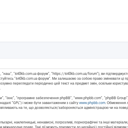
 “наш”, “640kb.com.ua форум”, “https://640kb.com.ua/forum”), ви підтверджує
истуйтесь “640kb.com.ua форум”. Ми залишаємо за собою право змінювати ці пр
розумно переглядати періодично цей текст на предмет змін, оскільки корист
.
”, “їхнє”, “програмне забезпечення phpBB”, “www.phpbb.com”, “phpBB Group”,
(надалі “GPL”) і може бути завантаженим з сайту
www.phpbb.com
. Обмеження 
не впливають на те, що дозволяється/забороняється адміністрацією чи на повед
ьгарні, наклепницькі, ненависні, погрозливі, порнографічні та інші матеріали,
 міжнародне право. Такі дії можуть призвести до негайної і постійної відмов