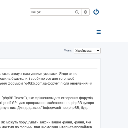
Пошук
Розширений пошук
Мова:
те свою згоду з наступними умовами. Якщо ви не
авила будь-коли, і зробимо усе для того, щоб
ування форумом “640kb.com.ua форум” після оновлення чи
 “phpBB Teams”), яке є рішенням для створення форумів,
ліцензії GPL для програмного забезпечення phpBB суворо
інку в них. Для додаткової інформації про phpBB, будь
 які можуть порушувати закони вашої країни, країни, яка
и у доступі до форуму, при цьому ваш інтернет-провайдер