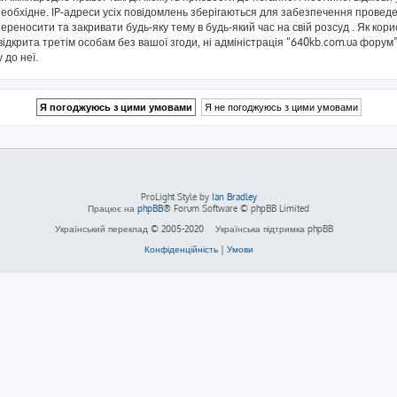
еобхідне. IP-адреси усіх повідомлень зберігаються для забезпечення проведе
реносити та закривати будь-яку тему в будь-який час на свій розсуд . Як кор
ідкрита третім особам без вашої згоди, ні адміністрація “640kb.com.ua форум”,
 до неї.
ProLight Style by
Ian Bradley
Працює на
phpBB
® Forum Software © phpBB Limited
Український переклад © 2005-2020
Українська підтримка phpBB
Конфіденційність
|
Умови