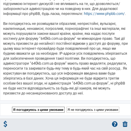
підтримкою інтернет-дискусій і не впливають на те, що дозволяється/
забороняється адміністрацією чи на поведінку в них. Для додаткової
інформації про phpBB, будь ласка, перегляньте:
https://www.phpbb.com/
.
Ви погоджуєтесь не розміщувати образливі, непристойні, вульгарні,
наклепницькі, ненависні, погрозливі, порнографічні та інші матеріали, які
можуть порушувати закони вашої країни, країни, яка надає послуги
хостингу для форуму “640kb.com.ua форум” чи міжнародне право. Такі дії
можуть призвести до негайної і постійної відмови у доступі до форуму, при
цьому ваш інтернет-провайдер буде повідомлений про це, якщо ми
будемо вважати це за необхідне. IP-адреси усіх повідомлень зберігаються
для забезпечення проведення такої політики. Ви погоджуєтесь, що
адміністратори “640kb.com.ua форум” мають право видаляти, редагувати,
переносити та закривати будь-яку тему в будь-який час на свій розсуд . Як
користувач ви погоджуєтесь, що уся інформація введена вами буде
зберігатись в базі даних. Хоча ця інформація не буде відкрита третім
особам без вашої згоди, ні адміністрація “640kb.com.ua форум”, ні phpBB
не буде нести відповідальність за будь-які дії хакерів, які можуть
призвести до несанкціонованого доступу до неї.