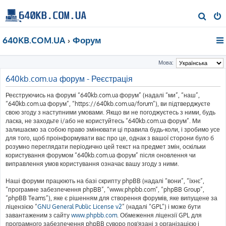
П
о
640KB.COM.UA
Форум
ш
у
Мова:
к
640kb.com.ua форум - Реєстрація
Реєструючись на форумі “640kb.com.ua форум” (надалі “ми”, “наш”,
“640kb.com.ua форум”, “https://640kb.com.ua/forum”), ви підтверджуєте
свою згоду з наступними умовами. Якщо ви не погоджуєтесь з ними, будь
ласка, не заходьте і/або не користуйтесь “640kb.com.ua форум”. Ми
залишаємо за собою право змінювати ці правила будь-коли, і зробимо усе
для того, щоб проінформувати вас про це, однак з вашої сторони було б
розумно переглядати періодично цей текст на предмет змін, оскільки
користування форумом “640kb.com.ua форум” після оновлення чи
виправлення умов користування означає вашу згоду з ними.
Наші форуми працюють на базі скрипту phpBB (надалі “вони”, “їхнє”,
“програмне забезпечення phpBB”, “www.phpbb.com”, “phpBB Group”,
“phpBB Teams”), яке є рішенням для створення форумів, яке випущене за
ліцензією “
GNU General Public License v2
” (надалі “GPL”) і може бути
завантаженим з сайту
www.phpbb.com
. Обмеження ліцензії GPL для
програмного забезпечення phpBB суворо пов'язані з організацією і