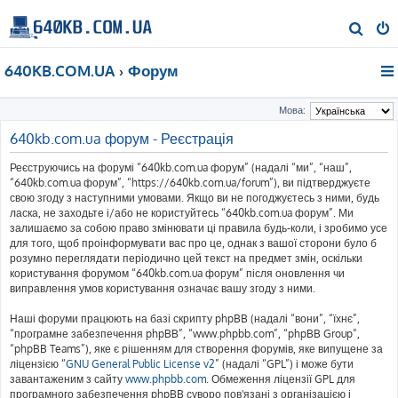
П
о
640KB.COM.UA
Форум
ш
у
Мова:
к
640kb.com.ua форум - Реєстрація
Реєструючись на форумі “640kb.com.ua форум” (надалі “ми”, “наш”,
“640kb.com.ua форум”, “https://640kb.com.ua/forum”), ви підтверджуєте
свою згоду з наступними умовами. Якщо ви не погоджуєтесь з ними, будь
ласка, не заходьте і/або не користуйтесь “640kb.com.ua форум”. Ми
залишаємо за собою право змінювати ці правила будь-коли, і зробимо усе
для того, щоб проінформувати вас про це, однак з вашої сторони було б
розумно переглядати періодично цей текст на предмет змін, оскільки
користування форумом “640kb.com.ua форум” після оновлення чи
виправлення умов користування означає вашу згоду з ними.
Наші форуми працюють на базі скрипту phpBB (надалі “вони”, “їхнє”,
“програмне забезпечення phpBB”, “www.phpbb.com”, “phpBB Group”,
“phpBB Teams”), яке є рішенням для створення форумів, яке випущене за
ліцензією “
GNU General Public License v2
” (надалі “GPL”) і може бути
завантаженим з сайту
www.phpbb.com
. Обмеження ліцензії GPL для
програмного забезпечення phpBB суворо пов'язані з організацією і