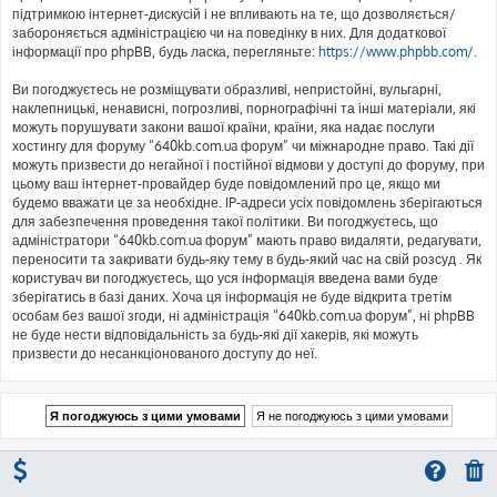
підтримкою інтернет-дискусій і не впливають на те, що дозволяється/
забороняється адміністрацією чи на поведінку в них. Для додаткової
інформації про phpBB, будь ласка, перегляньте:
https://www.phpbb.com/
.
Ви погоджуєтесь не розміщувати образливі, непристойні, вульгарні,
наклепницькі, ненависні, погрозливі, порнографічні та інші матеріали, які
можуть порушувати закони вашої країни, країни, яка надає послуги
хостингу для форуму “640kb.com.ua форум” чи міжнародне право. Такі дії
можуть призвести до негайної і постійної відмови у доступі до форуму, при
цьому ваш інтернет-провайдер буде повідомлений про це, якщо ми
будемо вважати це за необхідне. IP-адреси усіх повідомлень зберігаються
для забезпечення проведення такої політики. Ви погоджуєтесь, що
адміністратори “640kb.com.ua форум” мають право видаляти, редагувати,
переносити та закривати будь-яку тему в будь-який час на свій розсуд . Як
користувач ви погоджуєтесь, що уся інформація введена вами буде
зберігатись в базі даних. Хоча ця інформація не буде відкрита третім
особам без вашої згоди, ні адміністрація “640kb.com.ua форум”, ні phpBB
не буде нести відповідальність за будь-які дії хакерів, які можуть
призвести до несанкціонованого доступу до неї.