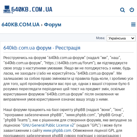
П
о
640KB.COM.UA
Форум
ш
у
Мова:
к
640kb.com.ua форум - Реєстрація
Реєструючись на форумі “640kb.com.ua форум” (надалі “ми”, “наш”,
“640kb.com.ua форум”, “https://640kb.com.ua/forum”), ви підтверджуєте
свою згоду з наступними умовами. Якщо ви не погоджуєтесь з ними, будь
ласка, не заходьте і/або не користуйтесь “640kb.com.ua форум”. Ми
залишаємо за собою право змінювати ці правила будь-коли, і зробимо усе
для того, щоб проінформувати вас про це, однак з вашої сторони було б
розумно переглядати періодично цей текст на предмет змін, оскільки
користування форумом “640kb.com.ua форум” після оновлення чи
виправлення умов користування означає вашу згоду з ними.
Наші форуми працюють на базі скрипту phpBB (надалі “вони”, “їхнє”,
“програмне забезпечення phpBB”, “www.phpbb.com”, “phpBB Group”,
“phpBB Teams”), яке є рішенням для створення форумів, яке випущене за
ліцензією “
GNU General Public License v2
” (надалі “GPL”) і може бути
завантаженим з сайту
www.phpbb.com
. Обмеження ліцензії GPL для
програмного забезпечення phpBB суворо пов'язані з організацією і