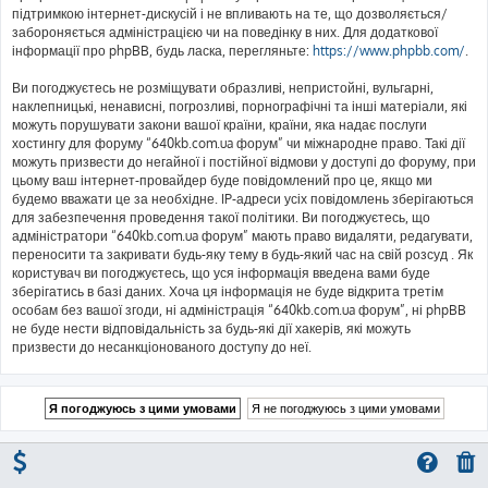
підтримкою інтернет-дискусій і не впливають на те, що дозволяється/
забороняється адміністрацією чи на поведінку в них. Для додаткової
інформації про phpBB, будь ласка, перегляньте:
https://www.phpbb.com/
.
Ви погоджуєтесь не розміщувати образливі, непристойні, вульгарні,
наклепницькі, ненависні, погрозливі, порнографічні та інші матеріали, які
можуть порушувати закони вашої країни, країни, яка надає послуги
хостингу для форуму “640kb.com.ua форум” чи міжнародне право. Такі дії
можуть призвести до негайної і постійної відмови у доступі до форуму, при
цьому ваш інтернет-провайдер буде повідомлений про це, якщо ми
будемо вважати це за необхідне. IP-адреси усіх повідомлень зберігаються
для забезпечення проведення такої політики. Ви погоджуєтесь, що
адміністратори “640kb.com.ua форум” мають право видаляти, редагувати,
переносити та закривати будь-яку тему в будь-який час на свій розсуд . Як
користувач ви погоджуєтесь, що уся інформація введена вами буде
зберігатись в базі даних. Хоча ця інформація не буде відкрита третім
особам без вашої згоди, ні адміністрація “640kb.com.ua форум”, ні phpBB
не буде нести відповідальність за будь-які дії хакерів, які можуть
призвести до несанкціонованого доступу до неї.