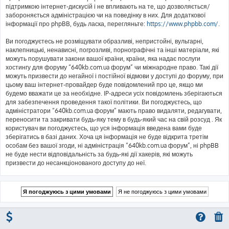
підтримкою інтернет-дискусій і не впливають на те, що дозволяється/
забороняється адміністрацією чи на поведінку в них. Для додаткової
інформації про phpBB, будь ласка, перегляньте:
https://www.phpbb.com/
.
Ви погоджуєтесь не розміщувати образливі, непристойні, вульгарні,
наклепницькі, ненависні, погрозливі, порнографічні та інші матеріали, які
можуть порушувати закони вашої країни, країни, яка надає послуги
хостингу для форуму “640kb.com.ua форум” чи міжнародне право. Такі дії
можуть призвести до негайної і постійної відмови у доступі до форуму, при
цьому ваш інтернет-провайдер буде повідомлений про це, якщо ми
будемо вважати це за необхідне. IP-адреси усіх повідомлень зберігаються
для забезпечення проведення такої політики. Ви погоджуєтесь, що
адміністратори “640kb.com.ua форум” мають право видаляти, редагувати,
переносити та закривати будь-яку тему в будь-який час на свій розсуд . Як
користувач ви погоджуєтесь, що уся інформація введена вами буде
зберігатись в базі даних. Хоча ця інформація не буде відкрита третім
особам без вашої згоди, ні адміністрація “640kb.com.ua форум”, ні phpBB
не буде нести відповідальність за будь-які дії хакерів, які можуть
призвести до несанкціонованого доступу до неї.