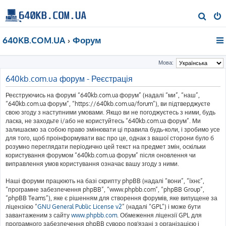
П
о
640KB.COM.UA
Форум
ш
у
Мова:
к
640kb.com.ua форум - Реєстрація
Реєструючись на форумі “640kb.com.ua форум” (надалі “ми”, “наш”,
“640kb.com.ua форум”, “https://640kb.com.ua/forum”), ви підтверджуєте
свою згоду з наступними умовами. Якщо ви не погоджуєтесь з ними, будь
ласка, не заходьте і/або не користуйтесь “640kb.com.ua форум”. Ми
залишаємо за собою право змінювати ці правила будь-коли, і зробимо усе
для того, щоб проінформувати вас про це, однак з вашої сторони було б
розумно переглядати періодично цей текст на предмет змін, оскільки
користування форумом “640kb.com.ua форум” після оновлення чи
виправлення умов користування означає вашу згоду з ними.
Наші форуми працюють на базі скрипту phpBB (надалі “вони”, “їхнє”,
“програмне забезпечення phpBB”, “www.phpbb.com”, “phpBB Group”,
“phpBB Teams”), яке є рішенням для створення форумів, яке випущене за
ліцензією “
GNU General Public License v2
” (надалі “GPL”) і може бути
завантаженим з сайту
www.phpbb.com
. Обмеження ліцензії GPL для
програмного забезпечення phpBB суворо пов'язані з організацією і