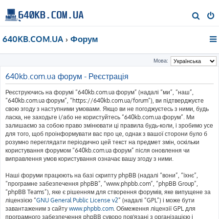
П
о
640KB.COM.UA
Форум
ш
у
Мова:
к
640kb.com.ua форум - Реєстрація
Реєструючись на форумі “640kb.com.ua форум” (надалі “ми”, “наш”,
“640kb.com.ua форум”, “https://640kb.com.ua/forum”), ви підтверджуєте
свою згоду з наступними умовами. Якщо ви не погоджуєтесь з ними, будь
ласка, не заходьте і/або не користуйтесь “640kb.com.ua форум”. Ми
залишаємо за собою право змінювати ці правила будь-коли, і зробимо усе
для того, щоб проінформувати вас про це, однак з вашої сторони було б
розумно переглядати періодично цей текст на предмет змін, оскільки
користування форумом “640kb.com.ua форум” після оновлення чи
виправлення умов користування означає вашу згоду з ними.
Наші форуми працюють на базі скрипту phpBB (надалі “вони”, “їхнє”,
“програмне забезпечення phpBB”, “www.phpbb.com”, “phpBB Group”,
“phpBB Teams”), яке є рішенням для створення форумів, яке випущене за
ліцензією “
GNU General Public License v2
” (надалі “GPL”) і може бути
завантаженим з сайту
www.phpbb.com
. Обмеження ліцензії GPL для
програмного забезпечення phpBB суворо пов'язані з організацією і