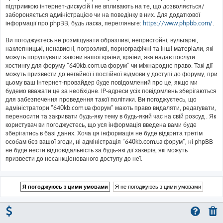
підтримкою інтернет-дискусій і не впливають на те, що дозволяється/
забороняється адміністрацією чи на поведінку в них. Для додаткової
інформації про phpBB, будь ласка, перегляньте:
https://www.phpbb.com/
.
Ви погоджуєтесь не розміщувати образливі, непристойні, вульгарні,
наклепницькі, ненависні, погрозливі, порнографічні та інші матеріали, які
можуть порушувати закони вашої країни, країни, яка надає послуги
хостингу для форуму “640kb.com.ua форум” чи міжнародне право. Такі дії
можуть призвести до негайної і постійної відмови у доступі до форуму, при
цьому ваш інтернет-провайдер буде повідомлений про це, якщо ми
будемо вважати це за необхідне. IP-адреси усіх повідомлень зберігаються
для забезпечення проведення такої політики. Ви погоджуєтесь, що
адміністратори “640kb.com.ua форум” мають право видаляти, редагувати,
переносити та закривати будь-яку тему в будь-який час на свій розсуд . Як
користувач ви погоджуєтесь, що уся інформація введена вами буде
зберігатись в базі даних. Хоча ця інформація не буде відкрита третім
особам без вашої згоди, ні адміністрація “640kb.com.ua форум”, ні phpBB
не буде нести відповідальність за будь-які дії хакерів, які можуть
призвести до несанкціонованого доступу до неї.