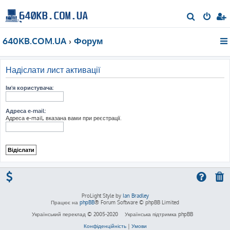
П
о
640KB.COM.UA
Форум
ш
у
к
Надіслати лист активації
Ім'я користувача:
Адреса e-mail:
Адреса e-mail, вказана вами при реєстрації.
ProLight Style by
Ian Bradley
Працює на
phpBB
® Forum Software © phpBB Limited
Український переклад © 2005-2020
Українська підтримка phpBB
Конфіденційність
|
Умови