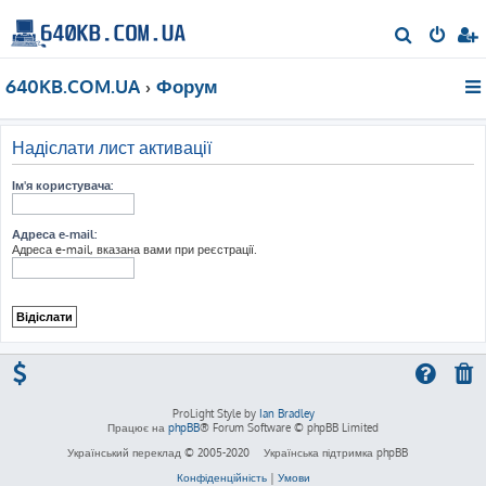
П
о
640KB.COM.UA
Форум
ш
у
к
Надіслати лист активації
Ім'я користувача:
Адреса e-mail:
Адреса e-mail, вказана вами при реєстрації.
ProLight Style by
Ian Bradley
Працює на
phpBB
® Forum Software © phpBB Limited
Український переклад © 2005-2020
Українська підтримка phpBB
Конфіденційність
|
Умови