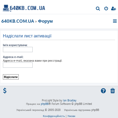
П
о
640KB.COM.UA
Форум
ш
у
к
Надіслати лист активації
Ім'я користувача:
Адреса e-mail:
Адреса e-mail, вказана вами при реєстрації.
ProLight Style by
Ian Bradley
Працює на
phpBB
® Forum Software © phpBB Limited
Український переклад © 2005-2020
Українська підтримка phpBB
Конфіденційність
|
Умови