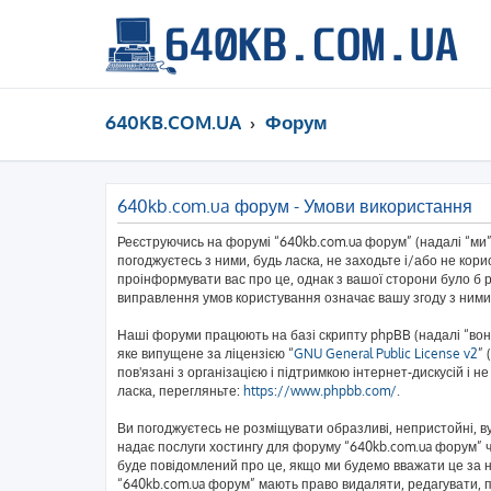
640KB.COM.UA
Форум
640kb.com.ua форум - Умови використання
Реєструючись на форумі “640kb.com.ua форум” (надалі “ми”,
погоджуєтесь з ними, будь ласка, не заходьте і/або не кор
проінформувати вас про це, однак з вашої сторони було б 
виправлення умов користування означає вашу згоду з ними
Наші форуми працюють на базі скрипту phpBB (надалі “вони
яке випущене за ліцензією “
GNU General Public License v2
” 
пов'язані з організацією і підтримкою інтернет-дискусій і 
ласка, перегляньте:
https://www.phpbb.com/
.
Ви погоджуєтесь не розміщувати образливі, непристойні, вул
надає послуги хостингу для форуму “640kb.com.ua форум” чи
буде повідомлений про це, якщо ми будемо вважати це за н
“640kb.com.ua форум” мають право видаляти, редагувати, пе