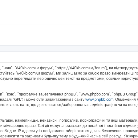
 “наш”, “640kb.com.ua форум”, “https://640kb.com.ua/forum”), ви підтверджує
истуйтесь “640kb.com.ua форум”. Ми залишаємо за собою право змінювати ці пр
розумно переглядати періодично цей текст на предмет змін, оскільки корист
.
”, “їхнє”, “програмне забезпечення phpBB”, “www.phpbb.com”, “phpBB Group”,
(надалі “GPL”) і може бути завантаженим з сайту
www.phpbb.com
. Обмеження 
не впливають на те, що дозволяється/забороняється адміністрацією чи на повед
ьгарні, наклепницькі, ненависні, погрозливі, порнографічні та інші матеріали,
 міжнародне право. Такі дії можуть призвести до негайної і постійної відмов
еобхідне. IP-адреси усіх повідомлень зберігаються для забезпечення проведе
реносити та закривати будь-яку тему в будь-який час на свій розсуд . Як кор