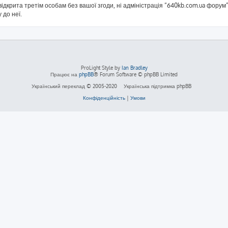
ідкрита третім особам без вашої згоди, ні адміністрація “640kb.com.ua форум”,
 до неї.
ProLight Style by
Ian Bradley
Працює на
phpBB
® Forum Software © phpBB Limited
Український переклад © 2005-2020
Українська підтримка phpBB
Конфіденційність
|
Умови