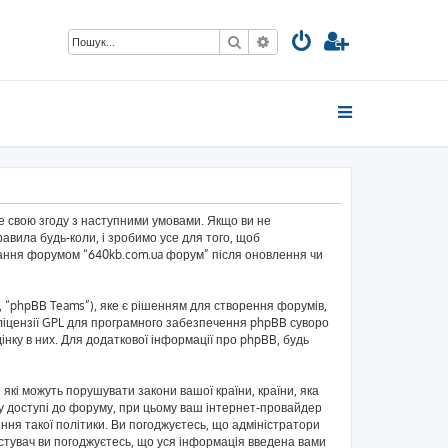
Пошук
Розширений пошук
те свою згоду з наступними умовами. Якщо ви не
авила будь-коли, і зробимо усе для того, щоб
ування форумом “640kb.com.ua форум” після оновлення чи
 “phpBB Teams”), яке є рішенням для створення форумів,
ліцензії GPL для програмного забезпечення phpBB суворо
інку в них. Для додаткової інформації про phpBB, будь
 які можуть порушувати закони вашої країни, країни, яка
и у доступі до форуму, при цьому ваш інтернет-провайдер
ння такої політики. Ви погоджуєтесь, що адміністратори
истувач ви погоджуєтесь, що уся інформація введена вами