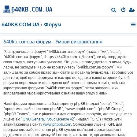
П
о
640KB.COM.UA
Форум
ш
у
к
640kb.com.ua форум - Умови використання
Реєструючись на форумі “640kb.com.ua форум” (надалі “ми”, “наш”,
“640kb.com.ua форум”, “https://640kb.com.ua/forum”), ви підтверджуєте
свою згоду з наступними умовами. Якщо ви не погоджуєтесь з ними, будь
ласка, не заходьте і/або не користуйтесь “640kb.com.ua форум”. Ми
залишаємо за собою право змінювати ці правила будь-коли, і зробимо усе
для того, щоб проінформувати вас про це, однак з вашої сторони було б
розумно переглядати періодично цей текст на предмет змін, оскільки
користування форумом “640kb.com.ua форум” після оновлення чи
виправлення умов користування означає вашу згоду з ними.
Наші форуми працюють на базі скрипту phpBB (надалі “вони”, “їхнє”,
“програмне забезпечення phpBB”, “www.phpbb.com”, “phpBB Group”,
“phpBB Teams”), яке є рішенням для створення форумів, яке випущене за
ліцензією “
GNU General Public License v2
” (надалі “GPL”) і може бути
завантаженим з сайту
www.phpbb.com
. Обмеження ліцензії GPL для
програмного забезпечення phpBB суворо пов'язані з організацією і
підтримкою інтернет-дискусій і не впливають на те, що дозволяється/