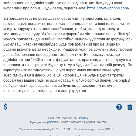
забороняється адміністрацією чи на поведінку в них. Для додаткової
інформації про phpBB, будь ласка, перегляньте:
https://www.phpbb.com/
.
Ви погоджуєтесь не розміщувати образливі, непристойні, вульгарні,
наклепницькі, ненависні, погрозливі, порнографічні та інші матеріали, які
можуть порушувати закони вашої країни, країни, яка надає послуги
хостингу для форуму “640kb.com.ua форум” чи міжнародне право. Такі дії
можуть призвести до негайної і постійної відмови у доступі до форуму, при
цьому ваш інтернет-провайдер буде повідомлений про це, якщо ми
будемо вважати це за необхідне. IP-адреси усіх повідомлень зберігаються
для забезпечення проведення такої політики. Ви погоджуєтесь, що
адміністратори “640kb.com.ua форум” мають право видаляти, редагувати,
переносити та закривати будь-яку тему в будь-який час на свій розсуд . Як
користувач ви погоджуєтесь, що уся інформація введена вами буде
зберігатись в базі даних. Хоча ця інформація не буде відкрита третім
особам без вашої згоди, ні адміністрація “640kb.com.ua форум”, ні phpBB
не буде нести відповідальність за будь-які дії хакерів, які можуть
призвести до несанкціонованого доступу до неї.
ProLight Style by
Ian Bradley
Працює на
phpBB
® Forum Software © phpBB Limited
Український переклад © 2005-2020
Українська підтримка phpBB