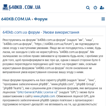
П
о
640KB.COM.UA
Форум
ш
у
к
640kb.com.ua форум - Умови використання
Реєструючись на форумі “640kb.com.ua форум” (надалі “ми”, “наш”,
“640kb.com.ua форум”, “https://640kb.com.ua/forum”), ви підтверджуєте
свою згоду з наступними умовами. Якщо ви не погоджуєтесь з ними, будь
ласка, не заходьте і/або не користуйтесь “640kb.com.ua форум”. Ми
залишаємо за собою право змінювати ці правила будь-коли, і зробимо усе
для того, щоб проінформувати вас про це, однак з вашої сторони було б
розумно переглядати періодично цей текст на предмет змін, оскільки
користування форумом “640kb.com.ua форум” після оновлення чи
виправлення умов користування означає вашу згоду з ними.
Наші форуми працюють на базі скрипту phpBB (надалі “вони”, “їхнє”,
“програмне забезпечення phpBB”, “www.phpbb.com”, “phpBB Group”,
“phpBB Teams”), яке є рішенням для створення форумів, яке випущене за
ліцензією “
GNU General Public License v2
” (надалі “GPL”) і може бути
завантаженим з сайту
www.phpbb.com
. Обмеження ліцензії GPL для
програмного забезпечення phpBB суворо пов'язані з організацією і
підтримкою інтернет-дискусій і не впливають на те, що дозволяється/