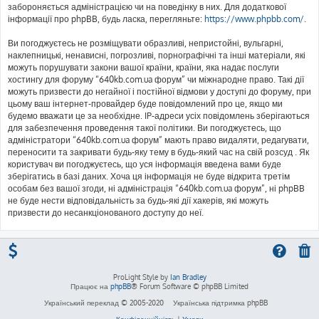
забороняється адміністрацією чи на поведінку в них. Для додаткової
інформації про phpBB, будь ласка, перегляньте:
https://www.phpbb.com/
.
Ви погоджуєтесь не розміщувати образливі, непристойні, вульгарні,
наклепницькі, ненависні, погрозливі, порнографічні та інші матеріали, які
можуть порушувати закони вашої країни, країни, яка надає послуги
хостингу для форуму “640kb.com.ua форум” чи міжнародне право. Такі дії
можуть призвести до негайної і постійної відмови у доступі до форуму, при
цьому ваш інтернет-провайдер буде повідомлений про це, якщо ми
будемо вважати це за необхідне. IP-адреси усіх повідомлень зберігаються
для забезпечення проведення такої політики. Ви погоджуєтесь, що
адміністратори “640kb.com.ua форум” мають право видаляти, редагувати,
переносити та закривати будь-яку тему в будь-який час на свій розсуд . Як
користувач ви погоджуєтесь, що уся інформація введена вами буде
зберігатись в базі даних. Хоча ця інформація не буде відкрита третім
особам без вашої згоди, ні адміністрація “640kb.com.ua форум”, ні phpBB
не буде нести відповідальність за будь-які дії хакерів, які можуть
призвести до несанкціонованого доступу до неї.
ProLight Style by
Ian Bradley
Працює на
phpBB
® Forum Software © phpBB Limited
Український переклад © 2005-2020
Українська підтримка phpBB