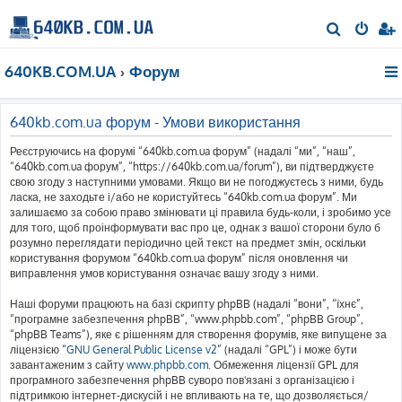
П
о
640KB.COM.UA
Форум
ш
у
к
640kb.com.ua форум - Умови використання
Реєструючись на форумі “640kb.com.ua форум” (надалі “ми”, “наш”,
“640kb.com.ua форум”, “https://640kb.com.ua/forum”), ви підтверджуєте
свою згоду з наступними умовами. Якщо ви не погоджуєтесь з ними, будь
ласка, не заходьте і/або не користуйтесь “640kb.com.ua форум”. Ми
залишаємо за собою право змінювати ці правила будь-коли, і зробимо усе
для того, щоб проінформувати вас про це, однак з вашої сторони було б
розумно переглядати періодично цей текст на предмет змін, оскільки
користування форумом “640kb.com.ua форум” після оновлення чи
виправлення умов користування означає вашу згоду з ними.
Наші форуми працюють на базі скрипту phpBB (надалі “вони”, “їхнє”,
“програмне забезпечення phpBB”, “www.phpbb.com”, “phpBB Group”,
“phpBB Teams”), яке є рішенням для створення форумів, яке випущене за
ліцензією “
GNU General Public License v2
” (надалі “GPL”) і може бути
завантаженим з сайту
www.phpbb.com
. Обмеження ліцензії GPL для
програмного забезпечення phpBB суворо пов'язані з організацією і
підтримкою інтернет-дискусій і не впливають на те, що дозволяється/