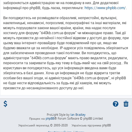
забороняється адміністрацією чи на поведінку в них. Для додаткової
інформації про phpBB, будь ласка, перегляньте:
https://www.phpbb.com/
.
Ви погоджуєтесь не розміщувати образливі, непристойні, вульгарні,
наклепницькі, ненависні, погрозливі, порнографічні та інші матеріали, які
можуть порушувати закони вашої країни, країни, яка надає послуги
хостингу для форуму “640kb.com.ua форум” чи міжнародне право. Такі дії
можуть призвести до негайної і постійної відмови у доступі до форуму, при
цьому ваш інтернет-провайдер буде повідомлений про це, якщо ми
будемо вважати це за необхідне. IP-адреси усіх повідомлень зберігаються
для забезпечення проведення такої політики. Ви погоджуєтесь, що
адміністратори “640kb.com.ua форум” мають право видаляти, редагувати,
переносити та закривати будь-яку тему в будь-який час на свій розсуд . Як
користувач ви погоджуєтесь, що уся інформація введена вами буде
зберігатись в базі даних. Хоча ця інформація не буде відкрита третім
особам без вашої згоди, ні адміністрація “640kb.com.ua форум”, ні phpBB
не буде нести відповідальність за будь-які дії хакерів, які можуть
призвести до несанкціонованого доступу до неї.
ProLight Style by
Ian Bradley
Працює на
phpBB
® Forum Software © phpBB Limited
Український переклад © 2005-2020
Українська підтримка phpBB