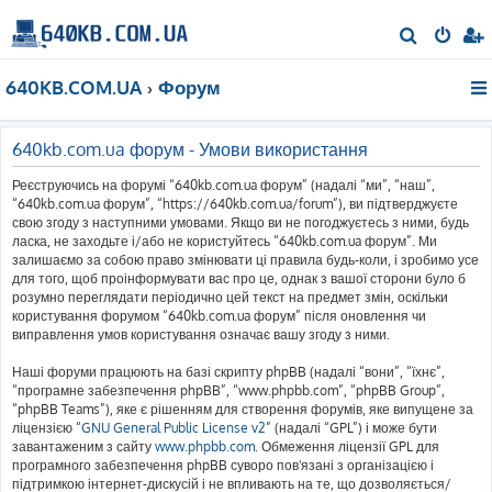
П
о
640KB.COM.UA
Форум
ш
у
к
640kb.com.ua форум - Умови використання
Реєструючись на форумі “640kb.com.ua форум” (надалі “ми”, “наш”,
“640kb.com.ua форум”, “https://640kb.com.ua/forum”), ви підтверджуєте
свою згоду з наступними умовами. Якщо ви не погоджуєтесь з ними, будь
ласка, не заходьте і/або не користуйтесь “640kb.com.ua форум”. Ми
залишаємо за собою право змінювати ці правила будь-коли, і зробимо усе
для того, щоб проінформувати вас про це, однак з вашої сторони було б
розумно переглядати періодично цей текст на предмет змін, оскільки
користування форумом “640kb.com.ua форум” після оновлення чи
виправлення умов користування означає вашу згоду з ними.
Наші форуми працюють на базі скрипту phpBB (надалі “вони”, “їхнє”,
“програмне забезпечення phpBB”, “www.phpbb.com”, “phpBB Group”,
“phpBB Teams”), яке є рішенням для створення форумів, яке випущене за
ліцензією “
GNU General Public License v2
” (надалі “GPL”) і може бути
завантаженим з сайту
www.phpbb.com
. Обмеження ліцензії GPL для
програмного забезпечення phpBB суворо пов'язані з організацією і
підтримкою інтернет-дискусій і не впливають на те, що дозволяється/