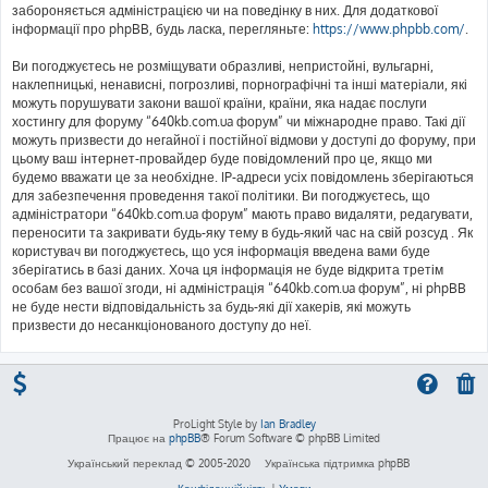
забороняється адміністрацією чи на поведінку в них. Для додаткової
інформації про phpBB, будь ласка, перегляньте:
https://www.phpbb.com/
.
Ви погоджуєтесь не розміщувати образливі, непристойні, вульгарні,
наклепницькі, ненависні, погрозливі, порнографічні та інші матеріали, які
можуть порушувати закони вашої країни, країни, яка надає послуги
хостингу для форуму “640kb.com.ua форум” чи міжнародне право. Такі дії
можуть призвести до негайної і постійної відмови у доступі до форуму, при
цьому ваш інтернет-провайдер буде повідомлений про це, якщо ми
будемо вважати це за необхідне. IP-адреси усіх повідомлень зберігаються
для забезпечення проведення такої політики. Ви погоджуєтесь, що
адміністратори “640kb.com.ua форум” мають право видаляти, редагувати,
переносити та закривати будь-яку тему в будь-який час на свій розсуд . Як
користувач ви погоджуєтесь, що уся інформація введена вами буде
зберігатись в базі даних. Хоча ця інформація не буде відкрита третім
особам без вашої згоди, ні адміністрація “640kb.com.ua форум”, ні phpBB
не буде нести відповідальність за будь-які дії хакерів, які можуть
призвести до несанкціонованого доступу до неї.
ProLight Style by
Ian Bradley
Працює на
phpBB
® Forum Software © phpBB Limited
Український переклад © 2005-2020
Українська підтримка phpBB