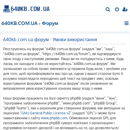
П
о
640KB.COM.UA
Форум
ш
у
к
640kb.com.ua форум - Умови використання
Реєструючись на форумі “640kb.com.ua форум” (надалі “ми”, “наш”,
“640kb.com.ua форум”, “https://640kb.com.ua/forum”), ви підтверджуєте
свою згоду з наступними умовами. Якщо ви не погоджуєтесь з ними, будь
ласка, не заходьте і/або не користуйтесь “640kb.com.ua форум”. Ми
залишаємо за собою право змінювати ці правила будь-коли, і зробимо усе
для того, щоб проінформувати вас про це, однак з вашої сторони було б
розумно переглядати періодично цей текст на предмет змін, оскільки
користування форумом “640kb.com.ua форум” після оновлення чи
виправлення умов користування означає вашу згоду з ними.
Наші форуми працюють на базі скрипту phpBB (надалі “вони”, “їхнє”,
“програмне забезпечення phpBB”, “www.phpbb.com”, “phpBB Group”,
“phpBB Teams”), яке є рішенням для створення форумів, яке випущене за
ліцензією “
GNU General Public License v2
” (надалі “GPL”) і може бути
завантаженим з сайту
www.phpbb.com
. Обмеження ліцензії GPL для
програмного забезпечення phpBB суворо пов'язані з організацією і
підтримкою інтернет-дискусій і не впливають на те, що дозволяється/