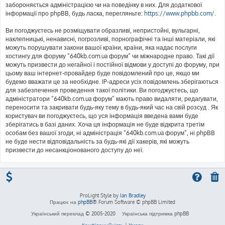
забороняється адміністрацією чи на поведінку в них. Для додаткової
інформації про phpBB, будь ласка, перегляньте:
https://www.phpbb.com/
.
Ви погоджуєтесь не розміщувати образливі, непристойні, вульгарні,
наклепницькі, ненависні, погрозливі, порнографічні та інші матеріали, які
можуть порушувати закони вашої країни, країни, яка надає послуги
хостингу для форуму “640kb.com.ua форум” чи міжнародне право. Такі дії
можуть призвести до негайної і постійної відмови у доступі до форуму, при
цьому ваш інтернет-провайдер буде повідомлений про це, якщо ми
будемо вважати це за необхідне. IP-адреси усіх повідомлень зберігаються
для забезпечення проведення такої політики. Ви погоджуєтесь, що
адміністратори “640kb.com.ua форум” мають право видаляти, редагувати,
переносити та закривати будь-яку тему в будь-який час на свій розсуд . Як
користувач ви погоджуєтесь, що уся інформація введена вами буде
зберігатись в базі даних. Хоча ця інформація не буде відкрита третім
особам без вашої згоди, ні адміністрація “640kb.com.ua форум”, ні phpBB
не буде нести відповідальність за будь-які дії хакерів, які можуть
призвести до несанкціонованого доступу до неї.
ProLight Style by
Ian Bradley
Працює на
phpBB
® Forum Software © phpBB Limited
Український переклад © 2005-2020
Українська підтримка phpBB