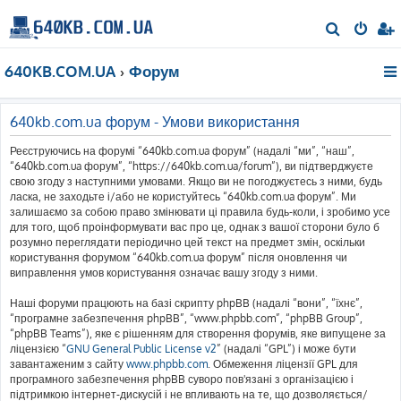
П
о
640KB.COM.UA
Форум
ш
у
к
640kb.com.ua форум - Умови використання
Реєструючись на форумі “640kb.com.ua форум” (надалі “ми”, “наш”,
“640kb.com.ua форум”, “https://640kb.com.ua/forum”), ви підтверджуєте
свою згоду з наступними умовами. Якщо ви не погоджуєтесь з ними, будь
ласка, не заходьте і/або не користуйтесь “640kb.com.ua форум”. Ми
залишаємо за собою право змінювати ці правила будь-коли, і зробимо усе
для того, щоб проінформувати вас про це, однак з вашої сторони було б
розумно переглядати періодично цей текст на предмет змін, оскільки
користування форумом “640kb.com.ua форум” після оновлення чи
виправлення умов користування означає вашу згоду з ними.
Наші форуми працюють на базі скрипту phpBB (надалі “вони”, “їхнє”,
“програмне забезпечення phpBB”, “www.phpbb.com”, “phpBB Group”,
“phpBB Teams”), яке є рішенням для створення форумів, яке випущене за
ліцензією “
GNU General Public License v2
” (надалі “GPL”) і може бути
завантаженим з сайту
www.phpbb.com
. Обмеження ліцензії GPL для
програмного забезпечення phpBB суворо пов'язані з організацією і
підтримкою інтернет-дискусій і не впливають на те, що дозволяється/