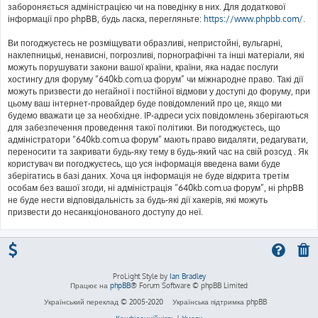
забороняється адміністрацією чи на поведінку в них. Для додаткової
інформації про phpBB, будь ласка, перегляньте:
https://www.phpbb.com/
.
Ви погоджуєтесь не розміщувати образливі, непристойні, вульгарні,
наклепницькі, ненависні, погрозливі, порнографічні та інші матеріали, які
можуть порушувати закони вашої країни, країни, яка надає послуги
хостингу для форуму “640kb.com.ua форум” чи міжнародне право. Такі дії
можуть призвести до негайної і постійної відмови у доступі до форуму, при
цьому ваш інтернет-провайдер буде повідомлений про це, якщо ми
будемо вважати це за необхідне. IP-адреси усіх повідомлень зберігаються
для забезпечення проведення такої політики. Ви погоджуєтесь, що
адміністратори “640kb.com.ua форум” мають право видаляти, редагувати,
переносити та закривати будь-яку тему в будь-який час на свій розсуд . Як
користувач ви погоджуєтесь, що уся інформація введена вами буде
зберігатись в базі даних. Хоча ця інформація не буде відкрита третім
особам без вашої згоди, ні адміністрація “640kb.com.ua форум”, ні phpBB
не буде нести відповідальність за будь-які дії хакерів, які можуть
призвести до несанкціонованого доступу до неї.
ProLight Style by
Ian Bradley
Працює на
phpBB
® Forum Software © phpBB Limited
Український переклад © 2005-2020
Українська підтримка phpBB