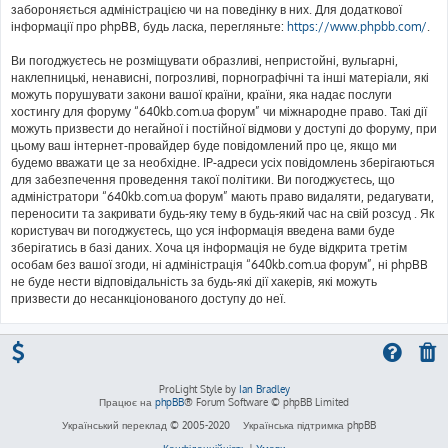
забороняється адміністрацією чи на поведінку в них. Для додаткової
інформації про phpBB, будь ласка, перегляньте:
https://www.phpbb.com/
.
Ви погоджуєтесь не розміщувати образливі, непристойні, вульгарні,
наклепницькі, ненависні, погрозливі, порнографічні та інші матеріали, які
можуть порушувати закони вашої країни, країни, яка надає послуги
хостингу для форуму “640kb.com.ua форум” чи міжнародне право. Такі дії
можуть призвести до негайної і постійної відмови у доступі до форуму, при
цьому ваш інтернет-провайдер буде повідомлений про це, якщо ми
будемо вважати це за необхідне. IP-адреси усіх повідомлень зберігаються
для забезпечення проведення такої політики. Ви погоджуєтесь, що
адміністратори “640kb.com.ua форум” мають право видаляти, редагувати,
переносити та закривати будь-яку тему в будь-який час на свій розсуд . Як
користувач ви погоджуєтесь, що уся інформація введена вами буде
зберігатись в базі даних. Хоча ця інформація не буде відкрита третім
особам без вашої згоди, ні адміністрація “640kb.com.ua форум”, ні phpBB
не буде нести відповідальність за будь-які дії хакерів, які можуть
призвести до несанкціонованого доступу до неї.
ProLight Style by
Ian Bradley
Працює на
phpBB
® Forum Software © phpBB Limited
Український переклад © 2005-2020
Українська підтримка phpBB