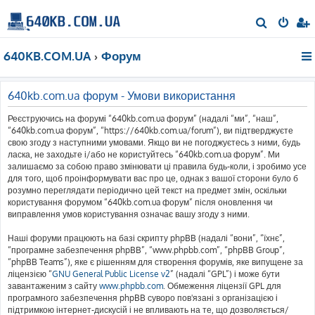
П
о
640KB.COM.UA
Форум
ш
у
к
640kb.com.ua форум - Умови використання
Реєструючись на форумі “640kb.com.ua форум” (надалі “ми”, “наш”,
“640kb.com.ua форум”, “https://640kb.com.ua/forum”), ви підтверджуєте
свою згоду з наступними умовами. Якщо ви не погоджуєтесь з ними, будь
ласка, не заходьте і/або не користуйтесь “640kb.com.ua форум”. Ми
залишаємо за собою право змінювати ці правила будь-коли, і зробимо усе
для того, щоб проінформувати вас про це, однак з вашої сторони було б
розумно переглядати періодично цей текст на предмет змін, оскільки
користування форумом “640kb.com.ua форум” після оновлення чи
виправлення умов користування означає вашу згоду з ними.
Наші форуми працюють на базі скрипту phpBB (надалі “вони”, “їхнє”,
“програмне забезпечення phpBB”, “www.phpbb.com”, “phpBB Group”,
“phpBB Teams”), яке є рішенням для створення форумів, яке випущене за
ліцензією “
GNU General Public License v2
” (надалі “GPL”) і може бути
завантаженим з сайту
www.phpbb.com
. Обмеження ліцензії GPL для
програмного забезпечення phpBB суворо пов'язані з організацією і
підтримкою інтернет-дискусій і не впливають на те, що дозволяється/