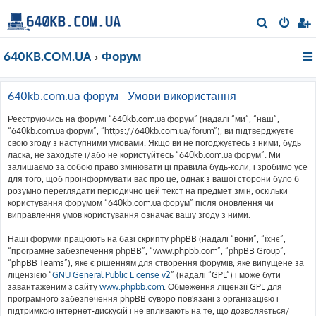
П
о
640KB.COM.UA
Форум
ш
у
к
640kb.com.ua форум - Умови використання
Реєструючись на форумі “640kb.com.ua форум” (надалі “ми”, “наш”,
“640kb.com.ua форум”, “https://640kb.com.ua/forum”), ви підтверджуєте
свою згоду з наступними умовами. Якщо ви не погоджуєтесь з ними, будь
ласка, не заходьте і/або не користуйтесь “640kb.com.ua форум”. Ми
залишаємо за собою право змінювати ці правила будь-коли, і зробимо усе
для того, щоб проінформувати вас про це, однак з вашої сторони було б
розумно переглядати періодично цей текст на предмет змін, оскільки
користування форумом “640kb.com.ua форум” після оновлення чи
виправлення умов користування означає вашу згоду з ними.
Наші форуми працюють на базі скрипту phpBB (надалі “вони”, “їхнє”,
“програмне забезпечення phpBB”, “www.phpbb.com”, “phpBB Group”,
“phpBB Teams”), яке є рішенням для створення форумів, яке випущене за
ліцензією “
GNU General Public License v2
” (надалі “GPL”) і може бути
завантаженим з сайту
www.phpbb.com
. Обмеження ліцензії GPL для
програмного забезпечення phpBB суворо пов'язані з організацією і
підтримкою інтернет-дискусій і не впливають на те, що дозволяється/