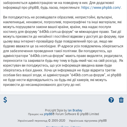
забороняється адміністрацією чи на поведінку в них. Для додаткової
інформації про phpBB, будь ласка, перегляньте:
https://www.phpbb.com/
.
Ви погоджуєтесь не розміщувати образливі, непристойні, вульгарні,
наклепницькі, ненависні, погрозливі, порнографічні та інші матеріали, які
можуть порушувати закони вашої країни, країни, яка надає послуги
хостингу для форуму “640kb.com.ua форум” чи міжнародне право. Такі дії
можуть призвести до негайної і постійної відмови у доступі до форуму, при
цьому ваш інтернет-провайдер буде повідомлений про це, якщо ми
будемо вважати це за необхідне. IP-адреси усіх повідомлень зберігаються
для забезпечення проведення такої політики. Ви погоджуєтесь, що
адміністратори “640kb.com.ua форум” мають право видаляти, редагувати,
переносити та закривати будь-яку тему в будь-який час на свій розсуд . Як
користувач ви погоджуєтесь, що уся інформація введена вами буде
зберігатись в базі даних. Хоча ця інформація не буде відкрита третім
особам без вашої згоди, ні адміністрація “640kb.com.ua форум”, ні phpBB
не буде нести відповідальність за будь-які дії хакерів, які можуть
призвести до несанкціонованого доступу до неї.
ProLight Style by
Ian Bradley
Працює на
phpBB
® Forum Software © phpBB Limited
Український переклад © 2005-2020
Українська підтримка phpBB