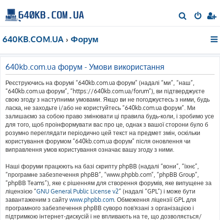
П
о
640KB.COM.UA
Форум
ш
у
к
640kb.com.ua форум - Умови використання
Реєструючись на форумі “640kb.com.ua форум” (надалі “ми”, “наш”,
“640kb.com.ua форум”, “https://640kb.com.ua/forum”), ви підтверджуєте
свою згоду з наступними умовами. Якщо ви не погоджуєтесь з ними, будь
ласка, не заходьте і/або не користуйтесь “640kb.com.ua форум”. Ми
залишаємо за собою право змінювати ці правила будь-коли, і зробимо усе
для того, щоб проінформувати вас про це, однак з вашої сторони було б
розумно переглядати періодично цей текст на предмет змін, оскільки
користування форумом “640kb.com.ua форум” після оновлення чи
виправлення умов користування означає вашу згоду з ними.
Наші форуми працюють на базі скрипту phpBB (надалі “вони”, “їхнє”,
“програмне забезпечення phpBB”, “www.phpbb.com”, “phpBB Group”,
“phpBB Teams”), яке є рішенням для створення форумів, яке випущене за
ліцензією “
GNU General Public License v2
” (надалі “GPL”) і може бути
завантаженим з сайту
www.phpbb.com
. Обмеження ліцензії GPL для
програмного забезпечення phpBB суворо пов'язані з організацією і
підтримкою інтернет-дискусій і не впливають на те, що дозволяється/