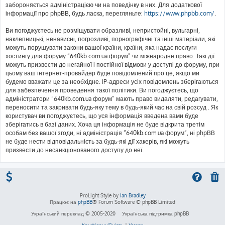
забороняється адміністрацією чи на поведінку в них. Для додаткової
інформації про phpBB, будь ласка, перегляньте:
https://www.phpbb.com/
.
Ви погоджуєтесь не розміщувати образливі, непристойні, вульгарні,
наклепницькі, ненависні, погрозливі, порнографічні та інші матеріали, які
можуть порушувати закони вашої країни, країни, яка надає послуги
хостингу для форуму “640kb.com.ua форум” чи міжнародне право. Такі дії
можуть призвести до негайної і постійної відмови у доступі до форуму, при
цьому ваш інтернет-провайдер буде повідомлений про це, якщо ми
будемо вважати це за необхідне. IP-адреси усіх повідомлень зберігаються
для забезпечення проведення такої політики. Ви погоджуєтесь, що
адміністратори “640kb.com.ua форум” мають право видаляти, редагувати,
переносити та закривати будь-яку тему в будь-який час на свій розсуд . Як
користувач ви погоджуєтесь, що уся інформація введена вами буде
зберігатись в базі даних. Хоча ця інформація не буде відкрита третім
особам без вашої згоди, ні адміністрація “640kb.com.ua форум”, ні phpBB
не буде нести відповідальність за будь-які дії хакерів, які можуть
призвести до несанкціонованого доступу до неї.
ProLight Style by
Ian Bradley
Працює на
phpBB
® Forum Software © phpBB Limited
Український переклад © 2005-2020
Українська підтримка phpBB