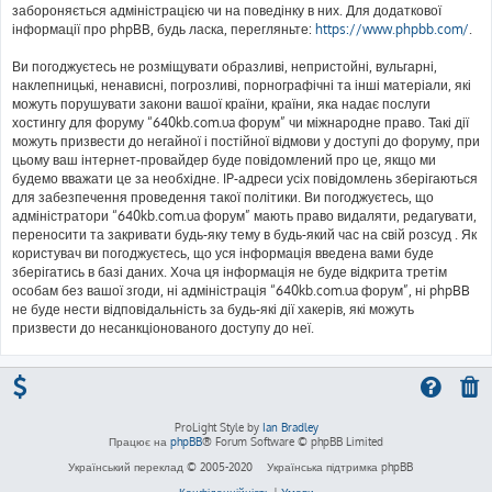
забороняється адміністрацією чи на поведінку в них. Для додаткової
інформації про phpBB, будь ласка, перегляньте:
https://www.phpbb.com/
.
Ви погоджуєтесь не розміщувати образливі, непристойні, вульгарні,
наклепницькі, ненависні, погрозливі, порнографічні та інші матеріали, які
можуть порушувати закони вашої країни, країни, яка надає послуги
хостингу для форуму “640kb.com.ua форум” чи міжнародне право. Такі дії
можуть призвести до негайної і постійної відмови у доступі до форуму, при
цьому ваш інтернет-провайдер буде повідомлений про це, якщо ми
будемо вважати це за необхідне. IP-адреси усіх повідомлень зберігаються
для забезпечення проведення такої політики. Ви погоджуєтесь, що
адміністратори “640kb.com.ua форум” мають право видаляти, редагувати,
переносити та закривати будь-яку тему в будь-який час на свій розсуд . Як
користувач ви погоджуєтесь, що уся інформація введена вами буде
зберігатись в базі даних. Хоча ця інформація не буде відкрита третім
особам без вашої згоди, ні адміністрація “640kb.com.ua форум”, ні phpBB
не буде нести відповідальність за будь-які дії хакерів, які можуть
призвести до несанкціонованого доступу до неї.
ProLight Style by
Ian Bradley
Працює на
phpBB
® Forum Software © phpBB Limited
Український переклад © 2005-2020
Українська підтримка phpBB