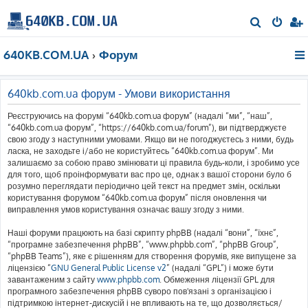
П
о
640KB.COM.UA
Форум
ш
у
к
640kb.com.ua форум - Умови використання
Реєструючись на форумі “640kb.com.ua форум” (надалі “ми”, “наш”,
“640kb.com.ua форум”, “https://640kb.com.ua/forum”), ви підтверджуєте
свою згоду з наступними умовами. Якщо ви не погоджуєтесь з ними, будь
ласка, не заходьте і/або не користуйтесь “640kb.com.ua форум”. Ми
залишаємо за собою право змінювати ці правила будь-коли, і зробимо усе
для того, щоб проінформувати вас про це, однак з вашої сторони було б
розумно переглядати періодично цей текст на предмет змін, оскільки
користування форумом “640kb.com.ua форум” після оновлення чи
виправлення умов користування означає вашу згоду з ними.
Наші форуми працюють на базі скрипту phpBB (надалі “вони”, “їхнє”,
“програмне забезпечення phpBB”, “www.phpbb.com”, “phpBB Group”,
“phpBB Teams”), яке є рішенням для створення форумів, яке випущене за
ліцензією “
GNU General Public License v2
” (надалі “GPL”) і може бути
завантаженим з сайту
www.phpbb.com
. Обмеження ліцензії GPL для
програмного забезпечення phpBB суворо пов'язані з організацією і
підтримкою інтернет-дискусій і не впливають на те, що дозволяється/