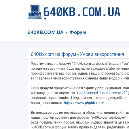
640KB.COM.UA
Форум
640kb.com.ua форум - Умови використання
Реєструючись на форумі “640kb.com.ua форум” (надалі “ми”,
погоджуєтесь з ними, будь ласка, не заходьте і/або не кор
проінформувати вас про це, однак з вашої сторони було б 
виправлення умов користування означає вашу згоду з ними
Наші форуми працюють на базі скрипту phpBB (надалі “вони
яке випущене за ліцензією “
GNU General Public License v2
” 
пов'язані з організацією і підтримкою інтернет-дискусій і 
ласка, перегляньте:
https://www.phpbb.com/
.
Ви погоджуєтесь не розміщувати образливі, непристойні, вул
надає послуги хостингу для форуму “640kb.com.ua форум” чи
буде повідомлений про це, якщо ми будемо вважати це за н
“640kb.com.ua форум” мають право видаляти, редагувати, пе