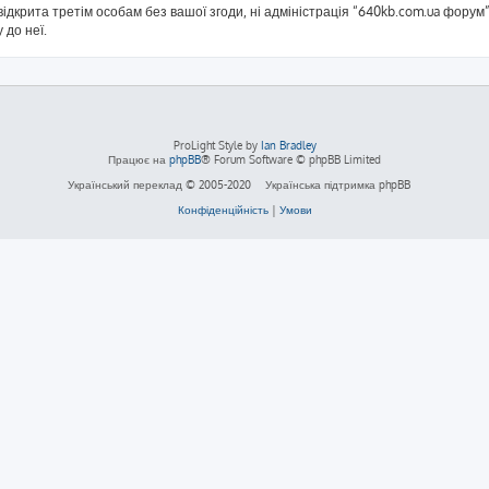
ідкрита третім особам без вашої згоди, ні адміністрація “640kb.com.ua форум”,
 до неї.
ProLight Style by
Ian Bradley
Працює на
phpBB
® Forum Software © phpBB Limited
Український переклад © 2005-2020
Українська підтримка phpBB
Конфіденційність
|
Умови