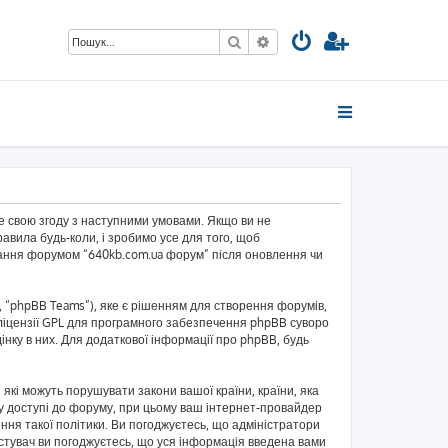
Пошук
Розширений пошук
те свою згоду з наступними умовами. Якщо ви не
авила будь-коли, і зробимо усе для того, щоб
ування форумом “640kb.com.ua форум” після оновлення чи
 “phpBB Teams”), яке є рішенням для створення форумів,
ліцензії GPL для програмного забезпечення phpBB суворо
інку в них. Для додаткової інформації про phpBB, будь
 які можуть порушувати закони вашої країни, країни, яка
и у доступі до форуму, при цьому ваш інтернет-провайдер
ння такої політики. Ви погоджуєтесь, що адміністратори
истувач ви погоджуєтесь, що уся інформація введена вами