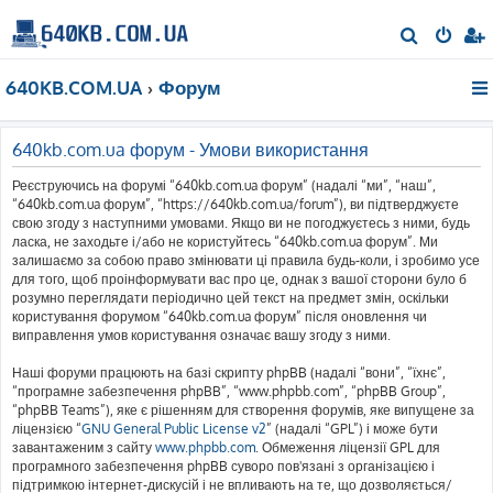
П
о
640KB.COM.UA
Форум
ш
у
к
640kb.com.ua форум - Умови використання
Реєструючись на форумі “640kb.com.ua форум” (надалі “ми”, “наш”,
“640kb.com.ua форум”, “https://640kb.com.ua/forum”), ви підтверджуєте
свою згоду з наступними умовами. Якщо ви не погоджуєтесь з ними, будь
ласка, не заходьте і/або не користуйтесь “640kb.com.ua форум”. Ми
залишаємо за собою право змінювати ці правила будь-коли, і зробимо усе
для того, щоб проінформувати вас про це, однак з вашої сторони було б
розумно переглядати періодично цей текст на предмет змін, оскільки
користування форумом “640kb.com.ua форум” після оновлення чи
виправлення умов користування означає вашу згоду з ними.
Наші форуми працюють на базі скрипту phpBB (надалі “вони”, “їхнє”,
“програмне забезпечення phpBB”, “www.phpbb.com”, “phpBB Group”,
“phpBB Teams”), яке є рішенням для створення форумів, яке випущене за
ліцензією “
GNU General Public License v2
” (надалі “GPL”) і може бути
завантаженим з сайту
www.phpbb.com
. Обмеження ліцензії GPL для
програмного забезпечення phpBB суворо пов'язані з організацією і
підтримкою інтернет-дискусій і не впливають на те, що дозволяється/