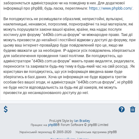
забороняється адміністрацією чи на поведінку в них. Для додаткової
інформації про phpBB, будь ласка, перегляньте:
https://www.phpbb.com/
.
Ви погоджуєтесь не розміщувати образливі, непристойні, вульгарні,
наклепницькі, ненависні, погрозливі, порнографічні та інші матеріали, які
можуть порушувати закони вашої країни, країни, яка надає послуги
хостингу для форуму “640kb.com.ua форум” чи міжнародне право. Такі дії
можуть призвести до негайної і постійної відмови у доступі до форуму, при
цьому ваш інтернет-провайдер буде повідомлений про це, якщо ми
будемо вважати це за необхідне. IP-адреси усіх повідомлень зберігаються
для забезпечення проведення такої політики. Ви погоджуєтесь, що
адміністратори “640kb.com.ua форум” мають право видаляти, редагувати,
переносити та закривати будь-яку тему в будь-який час на свій розсуд . Як
користувач ви погоджуєтесь, що уся інформація введена вами буде
зберігатись в базі даних. Хоча ця інформація не буде відкрита третім
особам без вашої згоди, ні адміністрація “640kb.com.ua форум”, ні phpBB
не буде нести відповідальність за будь-які дії хакерів, які можуть
призвести до несанкціонованого доступу до неї.
ProLight Style by
Ian Bradley
Працює на
phpBB
® Forum Software © phpBB Limited
Український переклад © 2005-2020
Українська підтримка phpBB