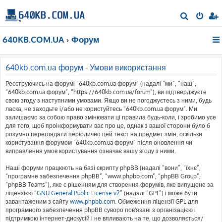
П
о
640KB.COM.UA
Форум
ш
у
к
640kb.com.ua форум - Умови використання
Реєструючись на форумі “640kb.com.ua форум” (надалі “ми”, “наш”,
“640kb.com.ua форум”, “https://640kb.com.ua/forum”), ви підтверджуєте
свою згоду з наступними умовами. Якщо ви не погоджуєтесь з ними, будь
ласка, не заходьте і/або не користуйтесь “640kb.com.ua форум”. Ми
залишаємо за собою право змінювати ці правила будь-коли, і зробимо усе
для того, щоб проінформувати вас про це, однак з вашої сторони було б
розумно переглядати періодично цей текст на предмет змін, оскільки
користування форумом “640kb.com.ua форум” після оновлення чи
виправлення умов користування означає вашу згоду з ними.
Наші форуми працюють на базі скрипту phpBB (надалі “вони”, “їхнє”,
“програмне забезпечення phpBB”, “www.phpbb.com”, “phpBB Group”,
“phpBB Teams”), яке є рішенням для створення форумів, яке випущене за
ліцензією “
GNU General Public License v2
” (надалі “GPL”) і може бути
завантаженим з сайту
www.phpbb.com
. Обмеження ліцензії GPL для
програмного забезпечення phpBB суворо пов'язані з організацією і
підтримкою інтернет-дискусій і не впливають на те, що дозволяється/