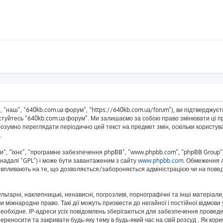
 “наш”, “640kb.com.ua форум”, “https://640kb.com.ua/forum”), ви підтверджує
истуйтесь “640kb.com.ua форум”. Ми залишаємо за собою право змінювати ці пр
розумно переглядати періодично цей текст на предмет змін, оскільки корист
.
”, “їхнє”, “програмне забезпечення phpBB”, “www.phpbb.com”, “phpBB Group”,
(надалі “GPL”) і може бути завантаженим з сайту
www.phpbb.com
. Обмеження 
не впливають на те, що дозволяється/забороняється адміністрацією чи на повед
ьгарні, наклепницькі, ненависні, погрозливі, порнографічні та інші матеріали,
 міжнародне право. Такі дії можуть призвести до негайної і постійної відмов
еобхідне. IP-адреси усіх повідомлень зберігаються для забезпечення проведе
реносити та закривати будь-яку тему в будь-який час на свій розсуд . Як кор