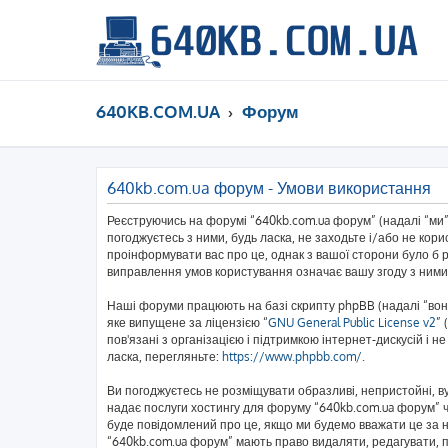
640KB.COM.UA
Форум
640kb.com.ua форум - Умови використання
Реєструючись на форумі “640kb.com.ua форум” (надалі “ми”,
погоджуєтесь з ними, будь ласка, не заходьте і/або не кор
проінформувати вас про це, однак з вашої сторони було б 
виправлення умов користування означає вашу згоду з ними
Наші форуми працюють на базі скрипту phpBB (надалі “вони
яке випущене за ліцензією “
GNU General Public License v2
” 
пов'язані з організацією і підтримкою інтернет-дискусій і 
ласка, перегляньте:
https://www.phpbb.com/
.
Ви погоджуєтесь не розміщувати образливі, непристойні, вул
надає послуги хостингу для форуму “640kb.com.ua форум” чи
буде повідомлений про це, якщо ми будемо вважати це за н
“640kb.com.ua форум” мають право видаляти, редагувати, пе