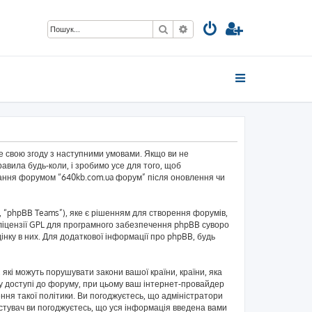
Пошук
Розширений пошук
те свою згоду з наступними умовами. Якщо ви не
авила будь-коли, і зробимо усе для того, щоб
ування форумом “640kb.com.ua форум” після оновлення чи
 “phpBB Teams”), яке є рішенням для створення форумів,
ліцензії GPL для програмного забезпечення phpBB суворо
інку в них. Для додаткової інформації про phpBB, будь
 які можуть порушувати закони вашої країни, країни, яка
и у доступі до форуму, при цьому ваш інтернет-провайдер
ння такої політики. Ви погоджуєтесь, що адміністратори
истувач ви погоджуєтесь, що уся інформація введена вами