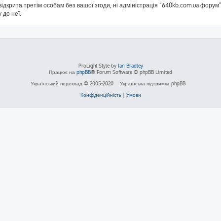
ідкрита третім особам без вашої згоди, ні адміністрація “640kb.com.ua форум”,
 до неї.
ProLight Style by
Ian Bradley
Працює на
phpBB
® Forum Software © phpBB Limited
Український переклад © 2005-2020
Українська підтримка phpBB
Конфіденційність
|
Умови