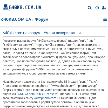
П
о
640KB.COM.UA
Форум
ш
у
к
640kb.com.ua форум - Умови використання
Реєструючись на форумі “640kb.com.ua форум” (надалі “ми”, “наш”,
“640kb.com.ua форум”, “https://640kb.com.ua/forum”), ви підтверджуєте
свою згоду з наступними умовами. Якщо ви не погоджуєтесь з ними, будь
ласка, не заходьте і/або не користуйтесь “640kb.com.ua форум”. Ми
залишаємо за собою право змінювати ці правила будь-коли, і зробимо усе
для того, щоб проінформувати вас про це, однак з вашої сторони було б
розумно переглядати періодично цей текст на предмет змін, оскільки
користування форумом “640kb.com.ua форум” після оновлення чи
виправлення умов користування означає вашу згоду з ними.
Наші форуми працюють на базі скрипту phpBB (надалі “вони”, “їхнє”,
“програмне забезпечення phpBB”, “www.phpbb.com”, “phpBB Group”,
“phpBB Teams”), яке є рішенням для створення форумів, яке випущене за
ліцензією “
GNU General Public License v2
” (надалі “GPL”) і може бути
завантаженим з сайту
www.phpbb.com
. Обмеження ліцензії GPL для
програмного забезпечення phpBB суворо пов'язані з організацією і
підтримкою інтернет-дискусій і не впливають на те, що дозволяється/