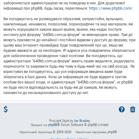
забороняється адміністрацією чи на поведінку в них. Для додаткової
інформації про phpBB, будь ласка, перегляньте:
https://www.phpbb.com/
.
Ви погоджуєтесь не розміщувати образливі, непристойні, вульгарні,
наклепницькі, ненависні, погрозливі, порнографічні та інші матеріали, які
можуть порушувати закони вашої країни, країни, яка надає послуги
хостингу для форуму “640kb.com.ua форум” чи міжнародне право. Такі дії
можуть призвести до негайної і постійної відмови у доступі до форуму, при
цьому ваш інтернет-провайдер буде повідомлений про це, якщо ми
будемо вважати це за необхідне. IP-адреси усіх повідомлень зберігаються
для забезпечення проведення такої політики. Ви погоджуєтесь, що
адміністратори “640kb.com.ua форум” мають право видаляти, редагувати,
переносити та закривати будь-яку тему в будь-який час на свій розсуд . Як
користувач ви погоджуєтесь, що уся інформація введена вами буде
зберігатись в базі даних. Хоча ця інформація не буде відкрита третім
особам без вашої згоди, ні адміністрація “640kb.com.ua форум”, ні phpBB
не буде нести відповідальність за будь-які дії хакерів, які можуть
призвести до несанкціонованого доступу до неї.
ProLight Style by
Ian Bradley
Працює на
phpBB
® Forum Software © phpBB Limited
Український переклад © 2005-2020
Українська підтримка phpBB