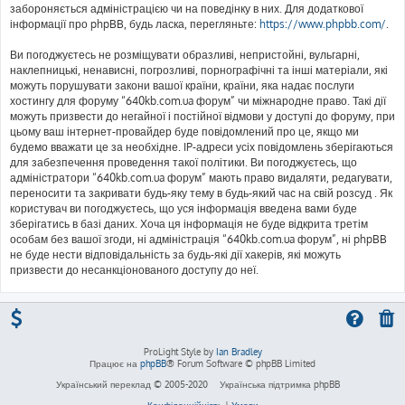
забороняється адміністрацією чи на поведінку в них. Для додаткової
інформації про phpBB, будь ласка, перегляньте:
https://www.phpbb.com/
.
Ви погоджуєтесь не розміщувати образливі, непристойні, вульгарні,
наклепницькі, ненависні, погрозливі, порнографічні та інші матеріали, які
можуть порушувати закони вашої країни, країни, яка надає послуги
хостингу для форуму “640kb.com.ua форум” чи міжнародне право. Такі дії
можуть призвести до негайної і постійної відмови у доступі до форуму, при
цьому ваш інтернет-провайдер буде повідомлений про це, якщо ми
будемо вважати це за необхідне. IP-адреси усіх повідомлень зберігаються
для забезпечення проведення такої політики. Ви погоджуєтесь, що
адміністратори “640kb.com.ua форум” мають право видаляти, редагувати,
переносити та закривати будь-яку тему в будь-який час на свій розсуд . Як
користувач ви погоджуєтесь, що уся інформація введена вами буде
зберігатись в базі даних. Хоча ця інформація не буде відкрита третім
особам без вашої згоди, ні адміністрація “640kb.com.ua форум”, ні phpBB
не буде нести відповідальність за будь-які дії хакерів, які можуть
призвести до несанкціонованого доступу до неї.
ProLight Style by
Ian Bradley
Працює на
phpBB
® Forum Software © phpBB Limited
Український переклад © 2005-2020
Українська підтримка phpBB