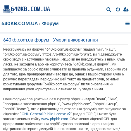
П
о
640KB.COM.UA
Форум
ш
у
к
640kb.com.ua форум - Умови використання
Реєструючись на форумі “640kb.com.ua форум” (надалі “ми”, “наш”,
“640kb.com.ua форум”, “https://640kb.com.ua/forum”), ви підтверджуєте
свою згоду з наступними умовами. Якщо ви не погоджуєтесь з ними, будь
ласка, не заходьте і/або не користуйтесь “640kb.com.ua форум”. Ми
залишаємо за собою право змінювати ці правила будь-коли, і зробимо усе
для того, щоб проінформувати вас про це, однак з вашої сторони було б
розумно переглядати періодично цей текст на предмет змін, оскільки
користування форумом “640kb.com.ua форум” після оновлення чи
виправлення умов користування означає вашу згоду з ними.
Наші форуми працюють на базі скрипту phpBB (надалі “вони”, “їхнє”,
“програмне забезпечення phpBB”, “www.phpbb.com”, “phpBB Group”,
“phpBB Teams”), яке є рішенням для створення форумів, яке випущене за
ліцензією “
GNU General Public License v2
” (надалі “GPL”) і може бути
завантаженим з сайту
www.phpbb.com
. Обмеження ліцензії GPL для
програмного забезпечення phpBB суворо пов'язані з організацією і
підтримкою інтернет-дискусій і не впливають на те, що дозволяється/