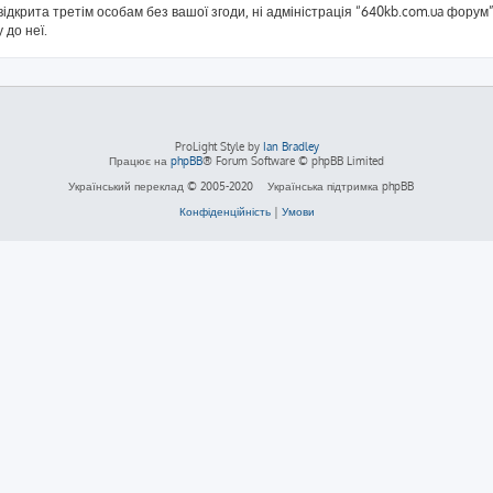
ідкрита третім особам без вашої згоди, ні адміністрація “640kb.com.ua форум”,
 до неї.
ProLight Style by
Ian Bradley
Працює на
phpBB
® Forum Software © phpBB Limited
Український переклад © 2005-2020
Українська підтримка phpBB
Конфіденційність
|
Умови