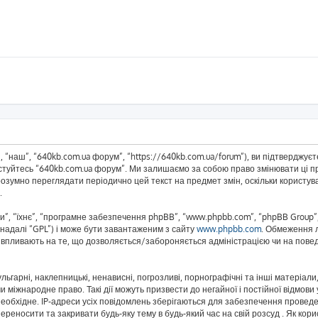
 “наш”, “640kb.com.ua форум”, “https://640kb.com.ua/forum”), ви підтверджує
истуйтесь “640kb.com.ua форум”. Ми залишаємо за собою право змінювати ці пр
розумно переглядати періодично цей текст на предмет змін, оскільки корист
.
”, “їхнє”, “програмне забезпечення phpBB”, “www.phpbb.com”, “phpBB Group”,
(надалі “GPL”) і може бути завантаженим з сайту
www.phpbb.com
. Обмеження 
не впливають на те, що дозволяється/забороняється адміністрацією чи на повед
ьгарні, наклепницькі, ненависні, погрозливі, порнографічні та інші матеріали,
 міжнародне право. Такі дії можуть призвести до негайної і постійної відмов
еобхідне. IP-адреси усіх повідомлень зберігаються для забезпечення проведе
реносити та закривати будь-яку тему в будь-який час на свій розсуд . Як кор