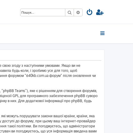
Пошук
Розширений пошук
те свою згоду з наступними умовами. Якщо ви не
авила будь-коли, і зробимо усе для того, щоб
ування форумом “640kb.com.ua форум” після оновлення чи
 “phpBB Teams”), яке є рішенням для створення форумів,
ліцензії GPL для програмного забезпечення phpBB суворо
інку в них. Для додаткової інформації про phpBB, будь
 які можуть порушувати закони вашої країни, країни, яка
и у доступі до форуму, при цьому ваш інтернет-провайдер
ння такої політики. Ви погоджуєтесь, що адміністратори
истувач ви погоджуєтесь, що уся інформація введена вами