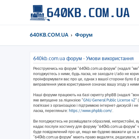
640KB.COM.UA
Форум
640kb.com.ua форум - Умови використання
Реєструючись на форумі “640kb.com.ua форум” (надалі “ми”,
погоджуєтесь з ними, будь ласка, не заходьте і/або не кор
проінформувати вас про це, однак з вашої сторони було б 
виправлення умов користування означає вашу згоду з ними
Наші форуми працюють на базі скрипту phpBB (надалі “вони
яке випущене за ліцензією “
GNU General Public License v2
” 
пов'язані з організацією і підтримкою інтернет-дискусій і 
ласка, перегляньте:
https://www.phpbb.com/
.
Ви погоджуєтесь не розміщувати образливі, непристойні, вул
надає послуги хостингу для форуму “640kb.com.ua форум” чи
буде повідомлений про це, якщо ми будемо вважати це за н
“640kb.com.ua форум” мають право видаляти, редагувати, пе