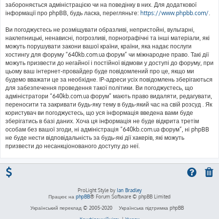
забороняється адміністрацією чи на поведінку в них. Для додаткової
інформації про phpBB, будь ласка, перегляньте:
https://www.phpbb.com/
.
Ви погоджуєтесь не розміщувати образливі, непристойні, вульгарні,
наклепницькі, ненависні, погрозливі, порнографічні та інші матеріали, які
можуть порушувати закони вашої країни, країни, яка надає послуги
хостингу для форуму “640kb.com.ua форум” чи міжнародне право. Такі дії
можуть призвести до негайної і постійної відмови у доступі до форуму, при
цьому ваш інтернет-провайдер буде повідомлений про це, якщо ми
будемо вважати це за необхідне. IP-адреси усіх повідомлень зберігаються
для забезпечення проведення такої політики. Ви погоджуєтесь, що
адміністратори “640kb.com.ua форум” мають право видаляти, редагувати,
переносити та закривати будь-яку тему в будь-який час на свій розсуд . Як
користувач ви погоджуєтесь, що уся інформація введена вами буде
зберігатись в базі даних. Хоча ця інформація не буде відкрита третім
особам без вашої згоди, ні адміністрація “640kb.com.ua форум”, ні phpBB
не буде нести відповідальність за будь-які дії хакерів, які можуть
призвести до несанкціонованого доступу до неї.
ProLight Style by
Ian Bradley
Працює на
phpBB
® Forum Software © phpBB Limited
Український переклад © 2005-2020
Українська підтримка phpBB