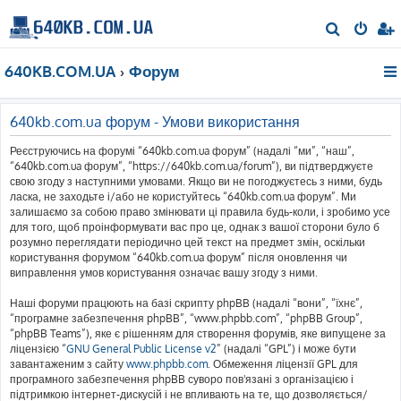
П
о
640KB.COM.UA
Форум
ш
у
к
640kb.com.ua форум - Умови використання
Реєструючись на форумі “640kb.com.ua форум” (надалі “ми”, “наш”,
“640kb.com.ua форум”, “https://640kb.com.ua/forum”), ви підтверджуєте
свою згоду з наступними умовами. Якщо ви не погоджуєтесь з ними, будь
ласка, не заходьте і/або не користуйтесь “640kb.com.ua форум”. Ми
залишаємо за собою право змінювати ці правила будь-коли, і зробимо усе
для того, щоб проінформувати вас про це, однак з вашої сторони було б
розумно переглядати періодично цей текст на предмет змін, оскільки
користування форумом “640kb.com.ua форум” після оновлення чи
виправлення умов користування означає вашу згоду з ними.
Наші форуми працюють на базі скрипту phpBB (надалі “вони”, “їхнє”,
“програмне забезпечення phpBB”, “www.phpbb.com”, “phpBB Group”,
“phpBB Teams”), яке є рішенням для створення форумів, яке випущене за
ліцензією “
GNU General Public License v2
” (надалі “GPL”) і може бути
завантаженим з сайту
www.phpbb.com
. Обмеження ліцензії GPL для
програмного забезпечення phpBB суворо пов'язані з організацією і
підтримкою інтернет-дискусій і не впливають на те, що дозволяється/