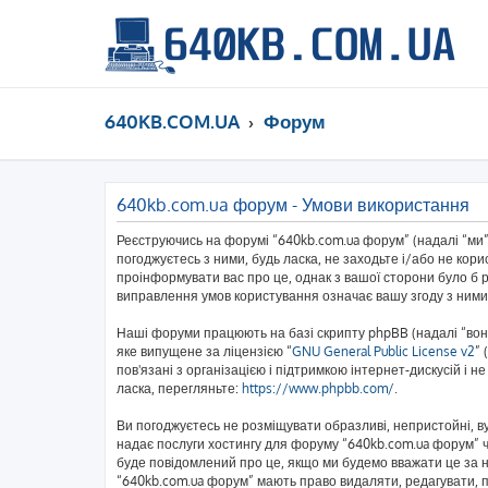
640KB.COM.UA
Форум
640kb.com.ua форум - Умови використання
Реєструючись на форумі “640kb.com.ua форум” (надалі “ми”,
погоджуєтесь з ними, будь ласка, не заходьте і/або не кор
проінформувати вас про це, однак з вашої сторони було б 
виправлення умов користування означає вашу згоду з ними
Наші форуми працюють на базі скрипту phpBB (надалі “вони
яке випущене за ліцензією “
GNU General Public License v2
” 
пов'язані з організацією і підтримкою інтернет-дискусій і 
ласка, перегляньте:
https://www.phpbb.com/
.
Ви погоджуєтесь не розміщувати образливі, непристойні, вул
надає послуги хостингу для форуму “640kb.com.ua форум” чи
буде повідомлений про це, якщо ми будемо вважати це за н
“640kb.com.ua форум” мають право видаляти, редагувати, пе