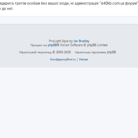
ідкрита третім особам без вашої згоди, ні адміністрація “640kb.com.ua форум”,
 до неї.
ProLight Style by
Ian Bradley
Працює на
phpBB
® Forum Software © phpBB Limited
Український переклад © 2005-2020
Українська підтримка phpBB
Конфіденційність
|
Умови