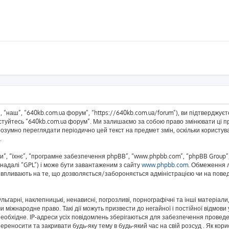
 “наш”, “640kb.com.ua форум”, “https://640kb.com.ua/forum”), ви підтверджує
истуйтесь “640kb.com.ua форум”. Ми залишаємо за собою право змінювати ці пр
розумно переглядати періодично цей текст на предмет змін, оскільки корист
.
”, “їхнє”, “програмне забезпечення phpBB”, “www.phpbb.com”, “phpBB Group”,
(надалі “GPL”) і може бути завантаженим з сайту
www.phpbb.com
. Обмеження 
не впливають на те, що дозволяється/забороняється адміністрацією чи на повед
ьгарні, наклепницькі, ненависні, погрозливі, порнографічні та інші матеріали,
 міжнародне право. Такі дії можуть призвести до негайної і постійної відмов
еобхідне. IP-адреси усіх повідомлень зберігаються для забезпечення проведе
реносити та закривати будь-яку тему в будь-який час на свій розсуд . Як кор