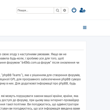
Пошук
Розширений пошук
те свою згоду з наступними умовами. Якщо ви не
авила будь-коли, і зробимо усе для того, щоб
ування форумом “640kb.com.ua форум” після оновлення чи
 “phpBB Teams”), яке є рішенням для створення форумів,
ліцензії GPL для програмного забезпечення phpBB суворо
інку в них. Для додаткової інформації про phpBB, будь
 які можуть порушувати закони вашої країни, країни, яка
и у доступі до форуму, при цьому ваш інтернет-провайдер
ння такої політики. Ви погоджуєтесь, що адміністратори
истувач ви погоджуєтесь, що уся інформація введена вами