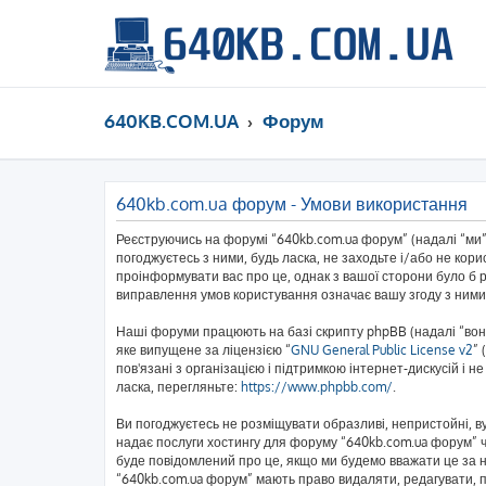
640KB.COM.UA
Форум
640kb.com.ua форум - Умови використання
Реєструючись на форумі “640kb.com.ua форум” (надалі “ми”,
погоджуєтесь з ними, будь ласка, не заходьте і/або не кор
проінформувати вас про це, однак з вашої сторони було б 
виправлення умов користування означає вашу згоду з ними
Наші форуми працюють на базі скрипту phpBB (надалі “вони
яке випущене за ліцензією “
GNU General Public License v2
” 
пов'язані з організацією і підтримкою інтернет-дискусій і 
ласка, перегляньте:
https://www.phpbb.com/
.
Ви погоджуєтесь не розміщувати образливі, непристойні, вул
надає послуги хостингу для форуму “640kb.com.ua форум” чи
буде повідомлений про це, якщо ми будемо вважати це за н
“640kb.com.ua форум” мають право видаляти, редагувати, пе