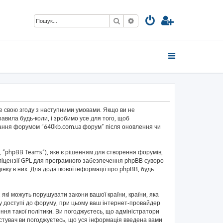
Пошук
Розширений пошук
те свою згоду з наступними умовами. Якщо ви не
авила будь-коли, і зробимо усе для того, щоб
ування форумом “640kb.com.ua форум” після оновлення чи
 “phpBB Teams”), яке є рішенням для створення форумів,
ліцензії GPL для програмного забезпечення phpBB суворо
інку в них. Для додаткової інформації про phpBB, будь
 які можуть порушувати закони вашої країни, країни, яка
и у доступі до форуму, при цьому ваш інтернет-провайдер
ння такої політики. Ви погоджуєтесь, що адміністратори
истувач ви погоджуєтесь, що уся інформація введена вами