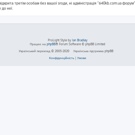
ідкрита третім особам без вашої згоди, ні адміністрація “640kb.com.ua форум”,
 до неї.
ProLight Style by
Ian Bradley
Працює на
phpBB
® Forum Software © phpBB Limited
Український переклад © 2005-2020
Українська підтримка phpBB
Конфіденційність
|
Умови