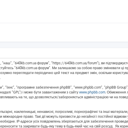
 “наш”, “640kb.com.ua форум”, “https://640kb.com.ua/forum”), ви підтверджує
истуйтесь “640kb.com.ua форум”. Ми залишаємо за собою право змінювати ці пр
розумно переглядати періодично цей текст на предмет змін, оскільки корист
.
”, “їхнє”, “програмне забезпечення phpBB”, “www.phpbb.com”, “phpBB Group”,
(надалі “GPL”) і може бути завантаженим з сайту
www.phpbb.com
. Обмеження 
не впливають на те, що дозволяється/забороняється адміністрацією чи на повед
ьгарні, наклепницькі, ненависні, погрозливі, порнографічні та інші матеріали,
 міжнародне право. Такі дії можуть призвести до негайної і постійної відмов
еобхідне. IP-адреси усіх повідомлень зберігаються для забезпечення проведе
реносити та закривати будь-яку тему в будь-який час на свій розсуд . Як кор