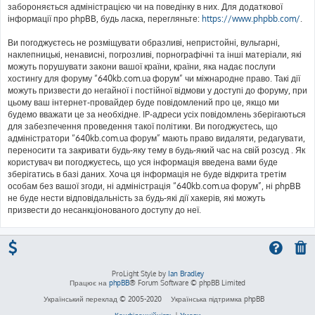
забороняється адміністрацією чи на поведінку в них. Для додаткової
інформації про phpBB, будь ласка, перегляньте:
https://www.phpbb.com/
.
Ви погоджуєтесь не розміщувати образливі, непристойні, вульгарні,
наклепницькі, ненависні, погрозливі, порнографічні та інші матеріали, які
можуть порушувати закони вашої країни, країни, яка надає послуги
хостингу для форуму “640kb.com.ua форум” чи міжнародне право. Такі дії
можуть призвести до негайної і постійної відмови у доступі до форуму, при
цьому ваш інтернет-провайдер буде повідомлений про це, якщо ми
будемо вважати це за необхідне. IP-адреси усіх повідомлень зберігаються
для забезпечення проведення такої політики. Ви погоджуєтесь, що
адміністратори “640kb.com.ua форум” мають право видаляти, редагувати,
переносити та закривати будь-яку тему в будь-який час на свій розсуд . Як
користувач ви погоджуєтесь, що уся інформація введена вами буде
зберігатись в базі даних. Хоча ця інформація не буде відкрита третім
особам без вашої згоди, ні адміністрація “640kb.com.ua форум”, ні phpBB
не буде нести відповідальність за будь-які дії хакерів, які можуть
призвести до несанкціонованого доступу до неї.
ProLight Style by
Ian Bradley
Працює на
phpBB
® Forum Software © phpBB Limited
Український переклад © 2005-2020
Українська підтримка phpBB