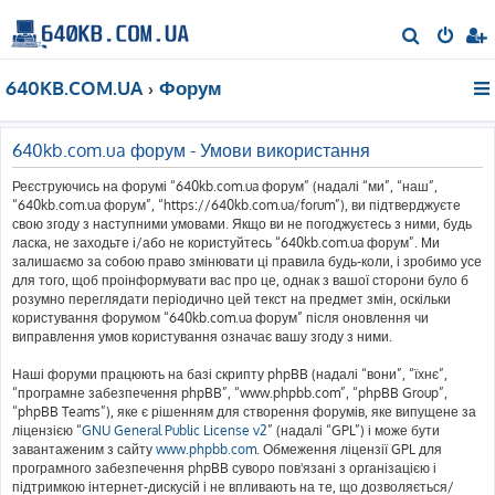
П
о
640KB.COM.UA
Форум
ш
у
к
640kb.com.ua форум - Умови використання
Реєструючись на форумі “640kb.com.ua форум” (надалі “ми”, “наш”,
“640kb.com.ua форум”, “https://640kb.com.ua/forum”), ви підтверджуєте
свою згоду з наступними умовами. Якщо ви не погоджуєтесь з ними, будь
ласка, не заходьте і/або не користуйтесь “640kb.com.ua форум”. Ми
залишаємо за собою право змінювати ці правила будь-коли, і зробимо усе
для того, щоб проінформувати вас про це, однак з вашої сторони було б
розумно переглядати періодично цей текст на предмет змін, оскільки
користування форумом “640kb.com.ua форум” після оновлення чи
виправлення умов користування означає вашу згоду з ними.
Наші форуми працюють на базі скрипту phpBB (надалі “вони”, “їхнє”,
“програмне забезпечення phpBB”, “www.phpbb.com”, “phpBB Group”,
“phpBB Teams”), яке є рішенням для створення форумів, яке випущене за
ліцензією “
GNU General Public License v2
” (надалі “GPL”) і може бути
завантаженим з сайту
www.phpbb.com
. Обмеження ліцензії GPL для
програмного забезпечення phpBB суворо пов'язані з організацією і
підтримкою інтернет-дискусій і не впливають на те, що дозволяється/