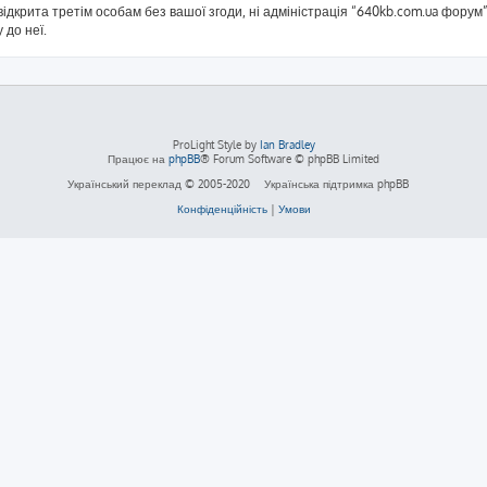
ідкрита третім особам без вашої згоди, ні адміністрація “640kb.com.ua форум”,
 до неї.
ProLight Style by
Ian Bradley
Працює на
phpBB
® Forum Software © phpBB Limited
Український переклад © 2005-2020
Українська підтримка phpBB
Конфіденційність
|
Умови