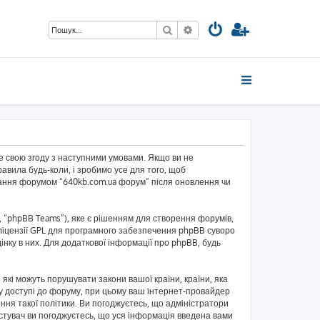
Пошук
Розширений пошук
те свою згоду з наступними умовами. Якщо ви не
авила будь-коли, і зробимо усе для того, щоб
ування форумом “640kb.com.ua форум” після оновлення чи
 “phpBB Teams”), яке є рішенням для створення форумів,
ліцензії GPL для програмного забезпечення phpBB суворо
інку в них. Для додаткової інформації про phpBB, будь
 які можуть порушувати закони вашої країни, країни, яка
и у доступі до форуму, при цьому ваш інтернет-провайдер
ння такої політики. Ви погоджуєтесь, що адміністратори
истувач ви погоджуєтесь, що уся інформація введена вами