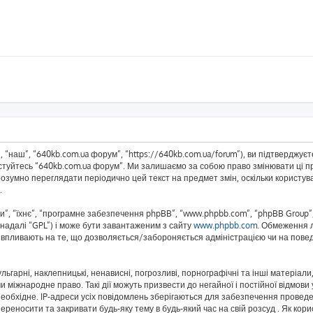
 “наш”, “640kb.com.ua форум”, “https://640kb.com.ua/forum”), ви підтверджує
истуйтесь “640kb.com.ua форум”. Ми залишаємо за собою право змінювати ці пр
розумно переглядати періодично цей текст на предмет змін, оскільки корист
.
”, “їхнє”, “програмне забезпечення phpBB”, “www.phpbb.com”, “phpBB Group”,
(надалі “GPL”) і може бути завантаженим з сайту
www.phpbb.com
. Обмеження 
не впливають на те, що дозволяється/забороняється адміністрацією чи на повед
ьгарні, наклепницькі, ненависні, погрозливі, порнографічні та інші матеріали,
 міжнародне право. Такі дії можуть призвести до негайної і постійної відмов
еобхідне. IP-адреси усіх повідомлень зберігаються для забезпечення проведе
реносити та закривати будь-яку тему в будь-який час на свій розсуд . Як кор