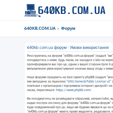
640KB.COM.UA
Форум
640kb.com.ua форум - Умови використання
Реєструючись на форумі “640kb.com.ua форум” (надалі “ми”,
погоджуєтесь з ними, будь ласка, не заходьте і/або не кор
проінформувати вас про це, однак з вашої сторони було б 
виправлення умов користування означає вашу згоду з ними
Наші форуми працюють на базі скрипту phpBB (надалі “вони
яке випущене за ліцензією “
GNU General Public License v2
” 
пов'язані з організацією і підтримкою інтернет-дискусій і 
ласка, перегляньте:
https://www.phpbb.com/
.
Ви погоджуєтесь не розміщувати образливі, непристойні, вул
надає послуги хостингу для форуму “640kb.com.ua форум” чи
буде повідомлений про це, якщо ми будемо вважати це за н
“640kb.com.ua форум” мають право видаляти, редагувати, пе