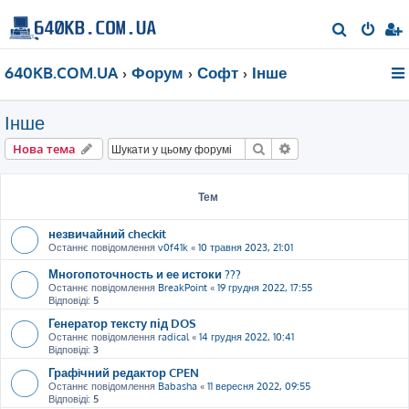
П
о
640KB.COM.UA
Форум
Софт
Інше
ш
у
Інше
к
Пошук
Розширений пошу
Нова тема
Тем
незвичайний checkit
Останнє повідомлення
v0f41k
«
10 травня 2023, 21:01
Многопоточность и ее истоки ???
Останнє повідомлення
BreakPoint
«
19 грудня 2022, 17:55
Відповіді:
5
Генератор тексту під DOS
Останнє повідомлення
radical
«
14 грудня 2022, 10:41
Відповіді:
3
Графiчний редактор CPEN
Останнє повідомлення
Babasha
«
11 вересня 2022, 09:55
Відповіді:
5