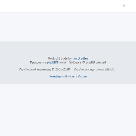
3
ProLight Style by
Ian Bradley
Працює на
phpBB
® Forum Software © phpBB Limited
Український переклад © 2005-2020
Українська підтримка phpBB
Конфіденційність
|
Умови