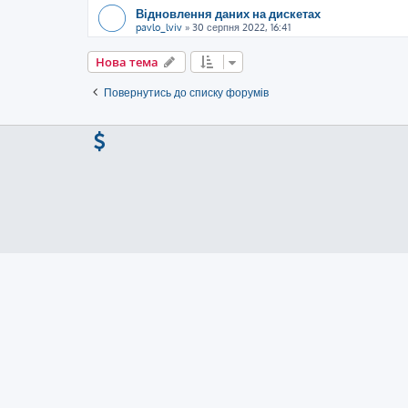
Відновлення даних на дискетах
pavlo_lviv
»
30 серпня 2022, 16:41
Нова тема
Повернутись до списку форумів