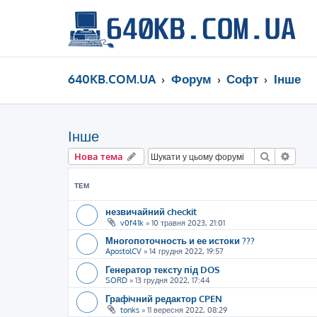
640KB.COM.UA
Форум
Софт
Інше
Інше
Пошук
Розш
Нова тема
ТЕМ
незвичайний checkit
v0f41k
»
10 травня 2023, 21:01
Многопоточность и ее истоки ???
ApostolCV
»
14 грудня 2022, 19:57
Генератор тексту під DOS
SORD
»
13 грудня 2022, 17:44
Графiчний редактор CPEN
tonks
»
11 вересня 2022, 08:29