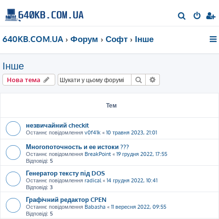
П
о
640KB.COM.UA
Форум
Софт
Інше
ш
у
Інше
к
Пошук
Розширений пошу
Нова тема
Тем
незвичайний checkit
Останнє повідомлення
v0f41k
«
10 травня 2023, 21:01
Многопоточность и ее истоки ???
Останнє повідомлення
BreakPoint
«
19 грудня 2022, 17:55
Відповіді:
5
Генератор тексту під DOS
Останнє повідомлення
radical
«
14 грудня 2022, 10:41
Відповіді:
3
Графiчний редактор CPEN
Останнє повідомлення
Babasha
«
11 вересня 2022, 09:55
Відповіді:
5