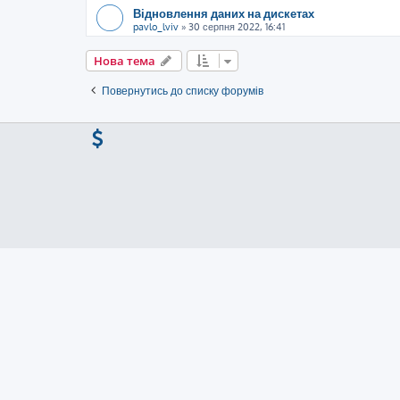
Відновлення даних на дискетах
pavlo_lviv
»
30 серпня 2022, 16:41
Нова тема
Повернутись до списку форумів