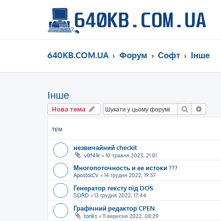
640KB.COM.UA
Форум
Софт
Інше
Інше
Пошук
Розш
Нова тема
ТЕМ
незвичайний checkit
v0f41k
»
10 травня 2023, 21:01
Многопоточность и ее истоки ???
ApostolCV
»
14 грудня 2022, 19:57
Генератор тексту під DOS
SORD
»
13 грудня 2022, 17:44
Графiчний редактор CPEN
tonks
»
11 вересня 2022, 08:29