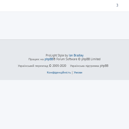
3
ProLight Style by
Ian Bradley
Працює на
phpBB
® Forum Software © phpBB Limited
Український переклад © 2005-2020
Українська підтримка phpBB
Конфіденційність
|
Умови