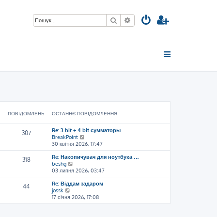
Пошук
Розширений пошук
ПОВІДОМЛЕНЬ
ОСТАННЄ ПОВІДОМЛЕННЯ
Re: 3 bit + 4 bit сумматоры
307
П
BreakPoint
е
30 квітня 2026, 17:47
р
Re: Накопичувач для ноутбука …
е
318
П
beshg
г
е
03 липня 2026, 03:47
л
р
я
Re: Віддам задаром
е
н
44
П
jossk
г
у
е
17 січня 2026, 17:08
л
т
р
я
и
е
н
о