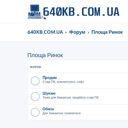
640KB.COM.UA
Форум
Площа Ринок
Площа Ринок
ФОРУМ
Продам
Старі ПК, комлектуючі, софт
Шукаю
Тема для бажаючих придбати старі ПК
Обмін
Для бажаючих помінятися