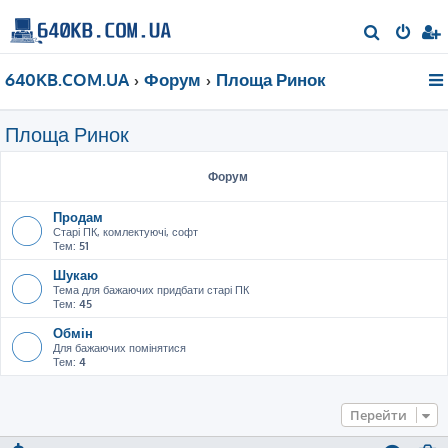
П
о
640KB.COM.UA
Форум
Площа Ринок
ш
у
Площа Ринок
к
Форум
Продам
Старі ПК, комлектуючі, софт
Тем:
51
Шукаю
Тема для бажаючих придбати старі ПК
Тем:
45
Обмін
Для бажаючих помінятися
Тем:
4
Перейти