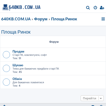
П
о
640KB.COM.UA
Форум
Площа Ринок
ш
у
Площа Ринок
к
Форум
Продам
Старі ПК, комлектуючі, софт
Тем:
51
Шукаю
Тема для бажаючих придбати старі ПК
Тем:
45
Обмін
Для бажаючих помінятися
Тем:
4
Перейти