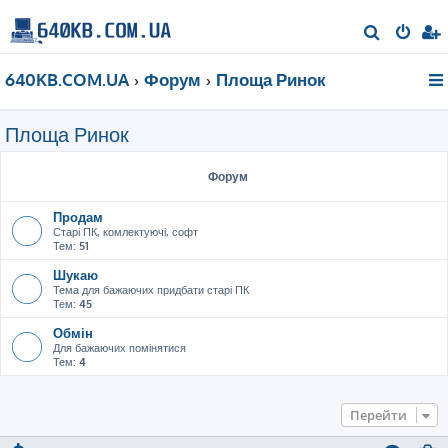
П
о
640KB.COM.UA
Форум
Площа Ринок
ш
у
Площа Ринок
к
Форум
Продам
Старі ПК, комлектуючі, софт
Тем:
51
Шукаю
Тема для бажаючих придбати старі ПК
Тем:
45
Обмін
Для бажаючих помінятися
Тем:
4
Перейти