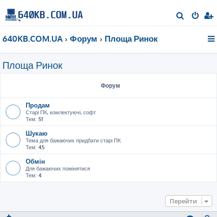
П
о
640KB.COM.UA
Форум
Площа Ринок
ш
у
Площа Ринок
к
Форум
Продам
Старі ПК, комлектуючі, софт
Тем:
51
Шукаю
Тема для бажаючих придбати старі ПК
Тем:
45
Обмін
Для бажаючих помінятися
Тем:
4
Перейти