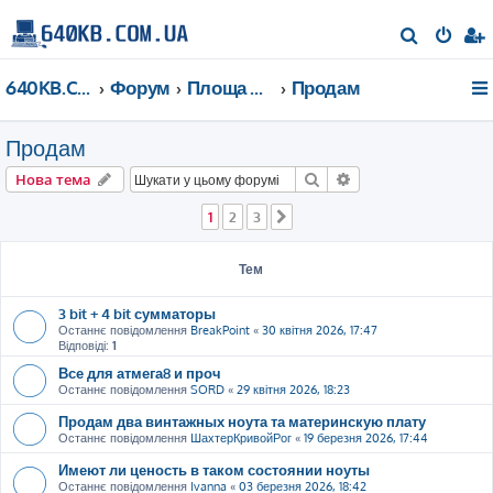
П
о
640KB.COM.UA
Форум
Площа Ринок
Продам
ш
у
Продам
к
Пошук
Розширений пошу
Нова тема
1
2
3
Далі
Тем
3 bit + 4 bit сумматоры
Останнє повідомлення
BreakPoint
«
30 квітня 2026, 17:47
Відповіді:
1
Все для атмега8 и проч
Останнє повідомлення
SORD
«
29 квітня 2026, 18:23
Продам два винтажных ноута та материнскую плату
Останнє повідомлення
ШахтерКривойРог
«
19 березня 2026, 17:44
Имеют ли ценость в таком состоянии ноуты
Останнє повідомлення
Ivanna
«
03 березня 2026, 18:42