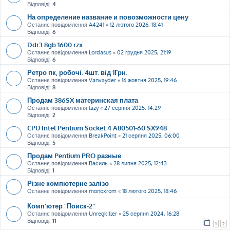
Відповіді:
4
На определение название и повозможности цену
Останнє повідомлення
A4241
«
12 лютого 2026, 18:41
Відповіді:
6
Ddr3 8gb 1600 rzx
Останнє повідомлення
Lordasus
«
02 грудня 2025, 21:19
Відповіді:
6
Ретро пк, робочі. 4шт. від 1Грн.
Останнє повідомлення
Vanvayder
«
16 жовтня 2025, 19:46
Відповіді:
8
Продам 386SX материнская плата
Останнє повідомлення
lazy
«
27 серпня 2025, 14:29
Відповіді:
2
CPU Intel Pentium Socket 4 A80501-60 SX948
Останнє повідомлення
BreakPoint
«
21 серпня 2025, 06:00
Відповіді:
5
Продам Pentium PRO разные
Останнє повідомлення
Василь
«
28 липня 2025, 12:43
Відповіді:
1
Різне компютерне залізо
Останнє повідомлення
monoxrom
«
18 лютого 2025, 18:46
Комп’ютер "Поиск-2"
Останнє повідомлення
Unregkiller
«
25 серпня 2024, 16:28
Відповіді:
11
1
2