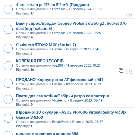
4-шт. sdram pc 133 по 512 мб. (Продано)
Останнє повідомлення
Lordasus
«
18 лютого 2024, 00:36
Відповіді:
17
1
2
Вивчу спрос/продам Сервер Proliant dl360 g2 , Socket 370
dual (під Tualatin-S)
Останнє повідомлення
Lordasus
«
13 лютого 2024, 21:26
Відповіді:
4
Chaintech 5TDM2 M101 (Socket 7)
Останнє повідомлення
Cassini
«
15 вересня 2023, 18:45
Відповіді:
2
КОЛЕКЦІЯ ПРОЦЕСОРІВ
Останнє повідомлення
vaz2101
«
14 вересня 2023, 10:23
Відповіді:
16
1
2
ПРОДАНО! Корпус ретро AT фирменный с БП
Останнє повідомлення
Cassini
«
09 вересня 2023, 12:29
Відповіді:
3
Плати для самостійної збірки ретро компютерів.
Останнє повідомлення
Vlodek_d
«
11 серпня 2023, 06:49
Відповіді:
9
[Продано] 3D окуляри - ASUS VR-100G Virtual Reality VR 3D
Glasses V-8200
Останнє повідомлення
BreakPoint
«
15 липня 2023, 05:57
Відповіді:
1
продам материнку з процом 386