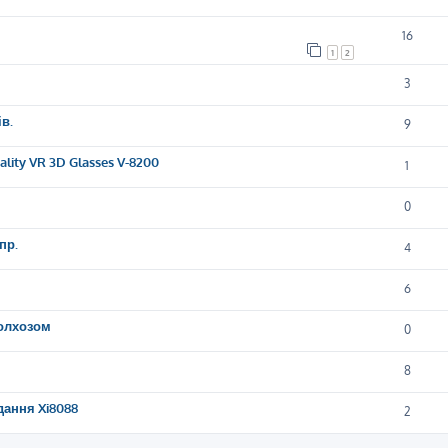
16
1
2
3
в.
9
lity VR 3D Glasses V-8200
1
0
пр.
4
6
колхозом
0
8
дання Xi8088
2