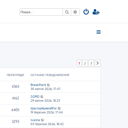
Пошук
Розширений пошук
1
2
3
Далі
ПЕРЕГЛЯДИ
ОСТАННЄ ПОВІДОМЛЕННЯ
BreakPoint
4365
30 квітня 2026, 17:47
SORD
4162
29 квітня 2026, 18:23
ШахтерКривойРог
6405
19 березня 2026, 17:44
Ivanna
3293
03 березня 2026, 18:42