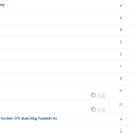
ену
6
6
8
2
5
1
0
11
1
2
17
1
2
ocket 370 dual (під Tualatin-S)
4
2