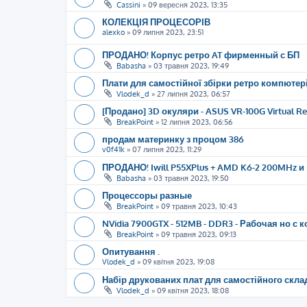
Cassini
»
09 вересня 2023, 13:35
КОЛЕКЦІЯ ПРОЦЕСОРІВ
alexko
»
09 липня 2023, 23:51
ПРОДАНО! Корпус ретро AT фирменный с БП
Babasha
»
03 травня 2023, 19:49
Плати для самостійної збірки ретро компютері
Vlodek_d
»
27 липня 2023, 06:57
[Продано] 3D окуляри - ASUS VR-100G Virtual Rea
BreakPoint
»
12 липня 2023, 06:56
продам материнку з процом 386
v0f41k
»
07 липня 2023, 11:29
ПРОДАНО! Iwill P55XPlus + AMD K6-2 200MHz и 
Babasha
»
03 травня 2023, 19:50
Процессоры разные
BreakPoint
»
09 травня 2023, 10:43
NVidia 7900GTX - 512MB - DDR3 - Рабочая но с 
BreakPoint
»
09 травня 2023, 09:13
Опитування .
Vlodek_d
»
09 квітня 2023, 19:08
Набір друкованих плат для самостійного скла
Vlodek_d
»
09 квітня 2023, 18:08