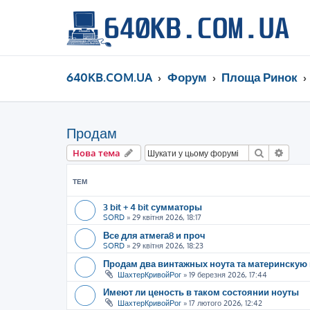
640KB.COM.UA
Форум
Площа Ринок
Продам
Пошук
Розш
Нова тема
ТЕМ
3 bit + 4 bit сумматоры
SORD
»
29 квітня 2026, 18:17
Все для атмега8 и проч
SORD
»
29 квітня 2026, 18:23
Продам два винтажных ноута та материнскую 
ШахтерКривойРог
»
19 березня 2026, 17:44
Имеют ли ценость в таком состоянии ноуты
ШахтерКривойРог
»
17 лютого 2026, 12:42