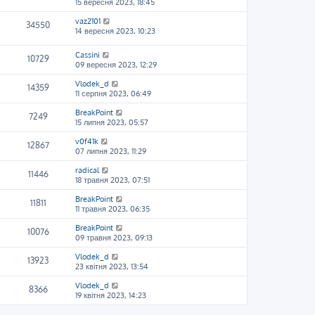
15 вересня 2023, 18:45
vaz2101
34550
14 вересня 2023, 10:23
Cassini
10729
09 вересня 2023, 12:29
Vlodek_d
14359
11 серпня 2023, 06:49
BreakPoint
7249
15 липня 2023, 05:57
v0f41k
12867
07 липня 2023, 11:29
radical
11446
18 травня 2023, 07:51
BreakPoint
11811
11 травня 2023, 06:35
BreakPoint
10076
09 травня 2023, 09:13
Vlodek_d
13923
23 квітня 2023, 13:54
Vlodek_d
8366
19 квітня 2023, 14:23