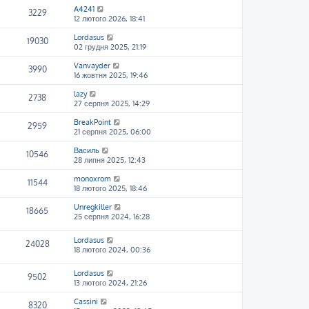
A4241
3229
12 лютого 2026, 18:41
Lordasus
19030
02 грудня 2025, 21:19
Vanvayder
3990
16 жовтня 2025, 19:46
lazy
2738
27 серпня 2025, 14:29
BreakPoint
2959
21 серпня 2025, 06:00
Василь
10546
28 липня 2025, 12:43
monoxrom
11544
18 лютого 2025, 18:46
Unregkiller
18665
25 серпня 2024, 16:28
Lordasus
24028
18 лютого 2024, 00:36
Lordasus
9502
13 лютого 2024, 21:26
Cassini
8320