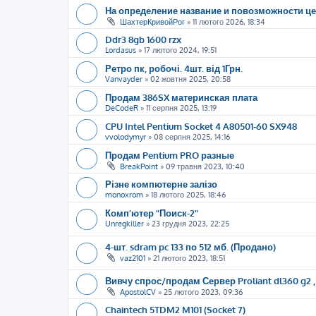
На определение название и повозможности ц
ШахтерКривойРог
»
11 лютого 2026, 18:34
Ddr3 8gb 1600 rzx
Lordasus
»
17 лютого 2024, 19:51
Ретро пк, робочі. 4шт. від 1Грн.
Vanvayder
»
02 жовтня 2025, 20:58
Продам 386SX материнская плата
DeCodeR
»
11 серпня 2025, 13:19
CPU Intel Pentium Socket 4 A80501-60 SX948
vvolodymyr
»
08 серпня 2025, 14:16
Продам Pentium PRO разные
BreakPoint
»
09 травня 2023, 10:40
Різне компютерне залізо
monoxrom
»
18 лютого 2025, 18:46
Комп’ютер "Поиск-2"
Unregkiller
»
23 грудня 2023, 22:25
4-шт. sdram pc 133 по 512 мб. (Продано)
vaz2101
»
21 лютого 2023, 18:51
Вивчу спрос/продам Сервер Proliant dl360 g2 , S
ApostolCV
»
25 лютого 2023, 09:36
Chaintech 5TDM2 M101 (Socket 7)