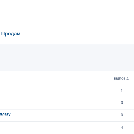
Продам
ирений пошук
ВІДПОВІДІ
1
0
плату
0
4