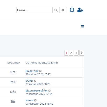
Пошук
Розширений пошук
1
2
3
Далі
ПЕРЕГЛЯДИ
ОСТАННЄ ПОВІДОМЛЕННЯ
BreakPoint
4093
30 квітня 2026, 17:47
SORD
3905
29 квітня 2026, 18:23
ШахтерКривойРог
6134
19 березня 2026, 17:44
Ivanna
3116
03 березня 2026, 18:42