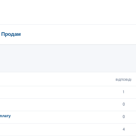
Продам
ирений пошук
ВІДПОВІДІ
1
0
плату
0
4