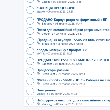
Cassini
»
09 вересня 2023, 13:35
КОЛЕКЦІЯ ПРОЦЕСОРІВ
alexko
»
09 липня 2023, 23:51
ПРОДАНО! Корпус ретро AT фирменный с БП
Babasha
»
03 травня 2023, 19:49
Плати для самостійної збірки ретро компютері
Vlodek_d
»
27 липня 2023, 06:57
[Продано] 3D окуляри - ASUS VR-100G Virtual Rea
BreakPoint
»
12 липня 2023, 06:56
продам материнку з процом 386
v0f41k
»
07 липня 2023, 11:29
ПРОДАНО! Iwill P55XPlus + AMD K6-2 200MHz и 
Babasha
»
03 травня 2023, 19:50
Процессоры разные
BreakPoint
»
09 травня 2023, 10:43
NVidia 7900GTX - 512MB - DDR3 - Рабочая но с 
BreakPoint
»
09 травня 2023, 09:13
Опитування .
Vlodek_d
»
09 квітня 2023, 19:08
Набір друкованих плат для самостійного скла
Vlodek_d
»
09 квітня 2023, 18:08