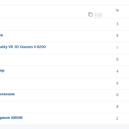
16
1
2
3
в.
9
lity VR 3D Glasses V-8200
1
0
пр.
4
6
колхозом
0
8
дання Xi8088
2