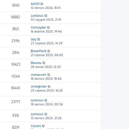
A4241
3045
12 лютого 2026, 18:41
Lordasus
18882
02 грудня 2025, 21:19
Vanvayder
3821
16 жовтня 2025, 19:46
lazy
2596
27 серпня 2025, 14:29
BreakPoint
2816
21 серпня 2025, 06:00
Василь
10423
28 липня 2025, 12:43
monoxrom
11266
18 лютого 2025, 18:46
Unregkiller
18445
25 серпня 2024, 16:28
Lordasus
23777
18 лютого 2024, 00:36
Lordasus
9331
13 лютого 2024, 21:26
Cassini
8219