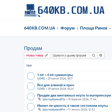
640KB.COM.UA
Форум
Площа Ринок
Продам
Пошук
Розш
Нова тема
ТЕМ
3 bit + 4 bit сумматоры
SORD
»
29 квітня 2026, 18:17
Все для атмега8 и проч
SORD
»
29 квітня 2026, 18:23
Продам два винтажных ноута та материнскую 
ШахтерКривойРог
»
19 березня 2026, 17:44
Имеют ли ценость в таком состоянии ноуты
ШахтерКривойРог
»
17 лютого 2026, 12:42