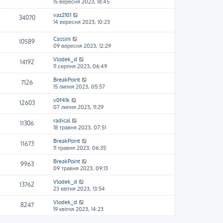
15 вересня 2023, 18:45
vaz2101
34070
14 вересня 2023, 10:23
Cassini
10589
09 вересня 2023, 12:29
Vlodek_d
14192
11 серпня 2023, 06:49
BreakPoint
7126
15 липня 2023, 05:57
v0f41k
12603
07 липня 2023, 11:29
radical
11306
18 травня 2023, 07:51
BreakPoint
11673
11 травня 2023, 06:35
BreakPoint
9963
09 травня 2023, 09:13
Vlodek_d
13762
23 квітня 2023, 13:54
Vlodek_d
8247
19 квітня 2023, 14:23