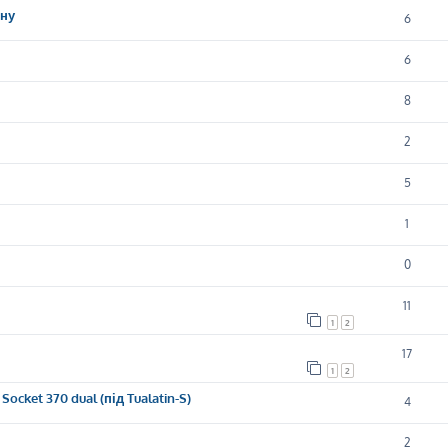
ену
6
6
8
2
5
1
0
11
1
2
17
1
2
ocket 370 dual (під Tualatin-S)
4
2