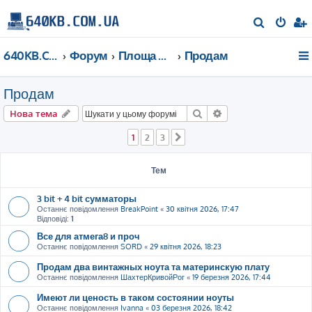
П
о
640KB.COM.UA
Форум
Площа Ринок
Продам
ш
у
Продам
к
Пошук
Розширений пошу
Нова тема
1
2
3
Далі
Тем
3 bit + 4 bit сумматоры
Останнє повідомлення
BreakPoint
«
30 квітня 2026, 17:47
Відповіді:
1
Все для атмега8 и проч
Останнє повідомлення
SORD
«
29 квітня 2026, 18:23
Продам два винтажных ноута та материнскую плату
Останнє повідомлення
ШахтерКривойРог
«
19 березня 2026, 17:44
Имеют ли ценость в таком состоянии ноуты
Останнє повідомлення
Ivanna
«
03 березня 2026, 18:42