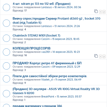
4-шт. sdram pc 133 по 512 мб. (Продано)
Останнє повідомлення
Lordasus
«
18 лютого 2024, 00:36
Відповіді:
17
1
2
Вивчу спрос/продам Сервер Proliant dl360 g2 , Socket 370
dual (під Tualatin-S)
Останнє повідомлення
Lordasus
«
13 лютого 2024, 21:26
Відповіді:
4
Chaintech 5TDM2 M101 (Socket 7)
Останнє повідомлення
Cassini
«
15 вересня 2023, 18:45
Відповіді:
2
КОЛЕКЦІЯ ПРОЦЕСОРІВ
Останнє повідомлення
vaz2101
«
14 вересня 2023, 10:23
Відповіді:
16
1
2
ПРОДАНО! Корпус ретро AT фирменный с БП
Останнє повідомлення
Cassini
«
09 вересня 2023, 12:29
Відповіді:
3
Плати для самостійної збірки ретро компютерів.
Останнє повідомлення
Vlodek_d
«
11 серпня 2023, 06:49
Відповіді:
9
[Продано] 3D окуляри - ASUS VR-100G Virtual Reality VR 3D
Glasses V-8200
Останнє повідомлення
BreakPoint
«
15 липня 2023, 05:57
Відповіді:
1
продам материнку з процом 386