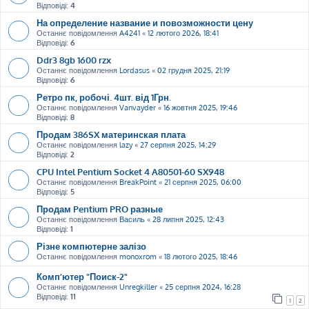
Відповіді:
4
На определение название и повозможности цену
Останнє повідомлення
A4241
«
12 лютого 2026, 18:41
Відповіді:
6
Ddr3 8gb 1600 rzx
Останнє повідомлення
Lordasus
«
02 грудня 2025, 21:19
Відповіді:
6
Ретро пк, робочі. 4шт. від 1Грн.
Останнє повідомлення
Vanvayder
«
16 жовтня 2025, 19:46
Відповіді:
8
Продам 386SX материнская плата
Останнє повідомлення
lazy
«
27 серпня 2025, 14:29
Відповіді:
2
CPU Intel Pentium Socket 4 A80501-60 SX948
Останнє повідомлення
BreakPoint
«
21 серпня 2025, 06:00
Відповіді:
5
Продам Pentium PRO разные
Останнє повідомлення
Василь
«
28 липня 2025, 12:43
Відповіді:
1
Різне компютерне залізо
Останнє повідомлення
monoxrom
«
18 лютого 2025, 18:46
Комп’ютер "Поиск-2"
Останнє повідомлення
Unregkiller
«
25 серпня 2024, 16:28
Відповіді:
11
1
2