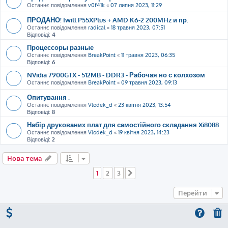
Останнє повідомлення
v0f41k
«
07 липня 2023, 11:29
ПРОДАНО! Iwill P55XPlus + AMD K6-2 200MHz и пр.
Останнє повідомлення
radical
«
18 травня 2023, 07:51
Відповіді:
4
Процессоры разные
Останнє повідомлення
BreakPoint
«
11 травня 2023, 06:35
Відповіді:
6
NVidia 7900GTX - 512MB - DDR3 - Рабочая но с колхозом
Останнє повідомлення
BreakPoint
«
09 травня 2023, 09:13
Опитування .
Останнє повідомлення
Vlodek_d
«
23 квітня 2023, 13:54
Відповіді:
8
Набір друкованих плат для самостійного складання Xi8088
Останнє повідомлення
Vlodek_d
«
19 квітня 2023, 14:23
Відповіді:
2
Нова тема
1
2
3
Далі
Перейти