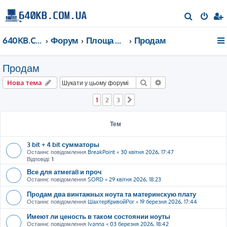
П
о
640KB.COM.UA
Форум
Площа Ринок
Продам
ш
у
Продам
к
Пошук
Розширений пошу
Нова тема
1
2
3
Далі
Тем
3 bit + 4 bit сумматоры
Останнє повідомлення
BreakPoint
«
30 квітня 2026, 17:47
Відповіді:
1
Все для атмега8 и проч
Останнє повідомлення
SORD
«
29 квітня 2026, 18:23
Продам два винтажных ноута та материнскую плату
Останнє повідомлення
ШахтерКривойРог
«
19 березня 2026, 17:44
Имеют ли ценость в таком состоянии ноуты
Останнє повідомлення
Ivanna
«
03 березня 2026, 18:42