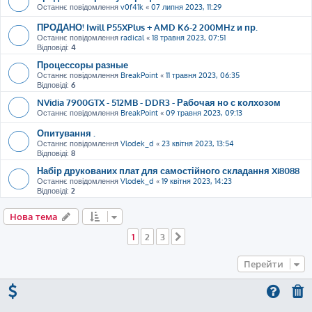
Останнє повідомлення
v0f41k
«
07 липня 2023, 11:29
ПРОДАНО! Iwill P55XPlus + AMD K6-2 200MHz и пр.
Останнє повідомлення
radical
«
18 травня 2023, 07:51
Відповіді:
4
Процессоры разные
Останнє повідомлення
BreakPoint
«
11 травня 2023, 06:35
Відповіді:
6
NVidia 7900GTX - 512MB - DDR3 - Рабочая но с колхозом
Останнє повідомлення
BreakPoint
«
09 травня 2023, 09:13
Опитування .
Останнє повідомлення
Vlodek_d
«
23 квітня 2023, 13:54
Відповіді:
8
Набір друкованих плат для самостійного складання Xi8088
Останнє повідомлення
Vlodek_d
«
19 квітня 2023, 14:23
Відповіді:
2
Нова тема
1
2
3
Далі
Перейти