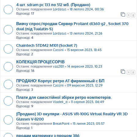
4-шт. sdram pc 133 по 512 мб. (Продано)
Останнє повідомлення
Lordasus
«
18 лютого 2024, 00:36
Відповіді:
17
1
2
Вивчу спрос/продам Сервер Proliant dl360 g2 , Socket 370
dual (під Tualatin-S)
Останнє повідомлення
Lordasus
«
13 лютого 2024, 21:26
Відповіді:
4
Chaintech 5TDM2 M101 (Socket 7)
Останнє повідомлення
Cassini
«
15 вересня 2023, 18:45
Відповіді:
2
КОЛЕКЦІЯ ПРОЦЕСОРІВ
Останнє повідомлення
vaz2101
«
14 вересня 2023, 10:23
Відповіді:
16
1
2
ПРОДАНО! Корпус ретро AT фирменный с БП
Останнє повідомлення
Cassini
«
09 вересня 2023, 12:29
Відповіді:
3
Плати для самостійної збірки ретро компютерів.
Останнє повідомлення
Vlodek_d
«
11 серпня 2023, 06:49
Відповіді:
9
[Продано] 3D окуляри - ASUS VR-100G Virtual Reality VR 3D
Glasses V-8200
Останнє повідомлення
BreakPoint
«
15 липня 2023, 05:57
Відповіді:
1
продам материнку з процом 386