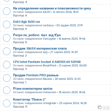
Відповіді:
4
На определение название и повозможности цену
Останнє повідомлення
A4241
«
12 лютого 2026, 18:41
Відповіді:
6
Ddr3 8gb 1600 rzx
Останнє повідомлення
Lordasus
«
02 грудня 2025, 21:19
Відповіді:
6
Ретро пк, робочі. 4шт. від 1Грн.
Останнє повідомлення
Vanvayder
«
16 жовтня 2025, 19:46
Відповіді:
8
Продам 386SX материнская плата
Останнє повідомлення
lazy
«
27 серпня 2025, 14:29
Відповіді:
2
CPU Intel Pentium Socket 4 A80501-60 SX948
Останнє повідомлення
BreakPoint
«
21 серпня 2025, 06:00
Відповіді:
5
Продам Pentium PRO разные
Останнє повідомлення
Василь
«
28 липня 2025, 12:43
Відповіді:
1
Різне компютерне залізо
Останнє повідомлення
monoxrom
«
18 лютого 2025, 18:46
Комп’ютер "Поиск-2"
Останнє повідомлення
Unregkiller
«
25 серпня 2024, 16:28
Відповіді:
11
1
2