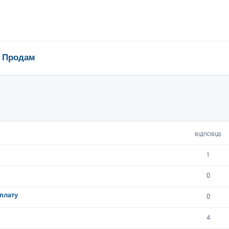
Продам
ирений пошук
ВІДПОВІДІ
1
0
плату
0
4