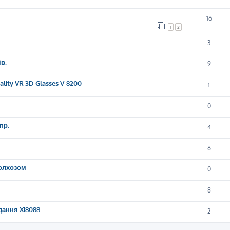
16
1
2
3
в.
9
lity VR 3D Glasses V-8200
1
0
пр.
4
6
колхозом
0
8
дання Xi8088
2