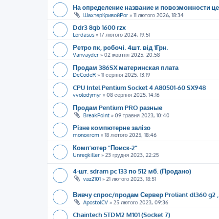
На определение название и повозможности ц
ШахтерКривойРог
»
11 лютого 2026, 18:34
Ddr3 8gb 1600 rzx
Lordasus
»
17 лютого 2024, 19:51
Ретро пк, робочі. 4шт. від 1Грн.
Vanvayder
»
02 жовтня 2025, 20:58
Продам 386SX материнская плата
DeCodeR
»
11 серпня 2025, 13:19
CPU Intel Pentium Socket 4 A80501-60 SX948
vvolodymyr
»
08 серпня 2025, 14:16
Продам Pentium PRO разные
BreakPoint
»
09 травня 2023, 10:40
Різне компютерне залізо
monoxrom
»
18 лютого 2025, 18:46
Комп’ютер "Поиск-2"
Unregkiller
»
23 грудня 2023, 22:25
4-шт. sdram pc 133 по 512 мб. (Продано)
vaz2101
»
21 лютого 2023, 18:51
Вивчу спрос/продам Сервер Proliant dl360 g2 , S
ApostolCV
»
25 лютого 2023, 09:36
Chaintech 5TDM2 M101 (Socket 7)