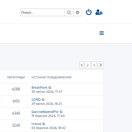
Пошук
Розширений пошук
1
2
3
Далі
ПЕРЕГЛЯДИ
ОСТАННЄ ПОВІДОМЛЕННЯ
BreakPoint
4288
30 квітня 2026, 17:47
SORD
4103
29 квітня 2026, 18:23
ШахтерКривойРог
6340
19 березня 2026, 17:44
Ivanna
3240
03 березня 2026, 18:42