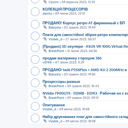
Cassini
»
09 вересня 2023, 13:35
КОЛЕКЦІЯ ПРОЦЕСОРІВ
alexko
»
09 липня 2023, 23:51
ПРОДАНО! Корпус ретро AT фирменный с БП
Babasha
»
03 травня 2023, 19:49
Плати для самостійної збірки ретро компютері
Vlodek_d
»
27 липня 2023, 06:57
[Продано] 3D окуляри - ASUS VR-100G Virtual Rea
BreakPoint
»
12 липня 2023, 06:56
продам материнку з процом 386
v0f41k
»
07 липня 2023, 11:29
ПРОДАНО! Iwill P55XPlus + AMD K6-2 200MHz и 
Babasha
»
03 травня 2023, 19:50
Процессоры разные
BreakPoint
»
09 травня 2023, 10:43
NVidia 7900GTX - 512MB - DDR3 - Рабочая но с 
BreakPoint
»
09 травня 2023, 09:13
Опитування .
Vlodek_d
»
09 квітня 2023, 19:08
Набір друкованих плат для самостійного скла
Vlodek_d
»
09 квітня 2023, 18:08