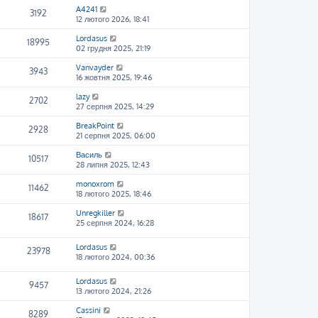
A4241
3192
12 лютого 2026, 18:41
Lordasus
18995
02 грудня 2025, 21:19
Vanvayder
3943
16 жовтня 2025, 19:46
lazy
2702
27 серпня 2025, 14:29
BreakPoint
2928
21 серпня 2025, 06:00
Василь
10517
28 липня 2025, 12:43
monoxrom
11462
18 лютого 2025, 18:46
Unregkiller
18617
25 серпня 2024, 16:28
Lordasus
23978
18 лютого 2024, 00:36
Lordasus
9457
13 лютого 2024, 21:26
Cassini
8289