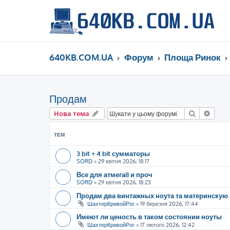
640KB.COM.UA
Форум
Площа Ринок
Продам
Пошук
Розш
Нова тема
ТЕМ
3 bit + 4 bit сумматоры
SORD
»
29 квітня 2026, 18:17
Все для атмега8 и проч
SORD
»
29 квітня 2026, 18:23
Продам два винтажных ноута та материнскую 
ШахтерКривойРог
»
19 березня 2026, 17:44
Имеют ли ценость в таком состоянии ноуты
ШахтерКривойРог
»
17 лютого 2026, 12:42