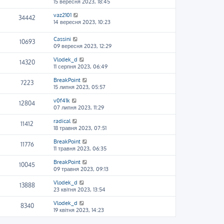
15 вересня 2023, 18:45
vaz2101
34442
14 вересня 2023, 10:23
Cassini
10693
09 вересня 2023, 12:29
Vlodek_d
14320
11 серпня 2023, 06:49
BreakPoint
7223
15 липня 2023, 05:57
v0f41k
12804
07 липня 2023, 11:29
radical
11412
18 травня 2023, 07:51
BreakPoint
11776
11 травня 2023, 06:35
BreakPoint
10045
09 травня 2023, 09:13
Vlodek_d
13888
23 квітня 2023, 13:54
Vlodek_d
8340
19 квітня 2023, 14:23