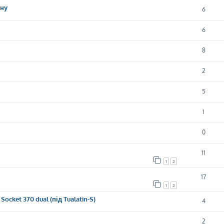
ену
6
6
8
2
5
1
0
11
1
2
17
1
2
ocket 370 dual (під Tualatin-S)
4
2