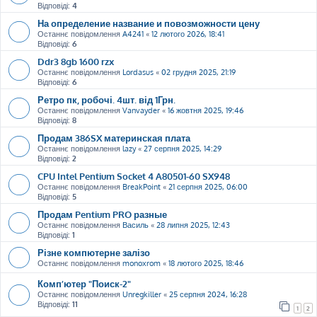
Відповіді:
4
На определение название и повозможности цену
Останнє повідомлення
A4241
«
12 лютого 2026, 18:41
Відповіді:
6
Ddr3 8gb 1600 rzx
Останнє повідомлення
Lordasus
«
02 грудня 2025, 21:19
Відповіді:
6
Ретро пк, робочі. 4шт. від 1Грн.
Останнє повідомлення
Vanvayder
«
16 жовтня 2025, 19:46
Відповіді:
8
Продам 386SX материнская плата
Останнє повідомлення
lazy
«
27 серпня 2025, 14:29
Відповіді:
2
CPU Intel Pentium Socket 4 A80501-60 SX948
Останнє повідомлення
BreakPoint
«
21 серпня 2025, 06:00
Відповіді:
5
Продам Pentium PRO разные
Останнє повідомлення
Василь
«
28 липня 2025, 12:43
Відповіді:
1
Різне компютерне залізо
Останнє повідомлення
monoxrom
«
18 лютого 2025, 18:46
Комп’ютер "Поиск-2"
Останнє повідомлення
Unregkiller
«
25 серпня 2024, 16:28
Відповіді:
11
1
2