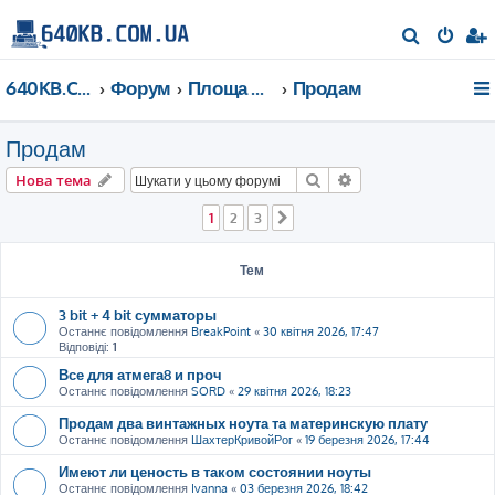
П
о
640KB.COM.UA
Форум
Площа Ринок
Продам
ш
у
Продам
к
Пошук
Розширений пошу
Нова тема
1
2
3
Далі
Тем
3 bit + 4 bit сумматоры
Останнє повідомлення
BreakPoint
«
30 квітня 2026, 17:47
Відповіді:
1
Все для атмега8 и проч
Останнє повідомлення
SORD
«
29 квітня 2026, 18:23
Продам два винтажных ноута та материнскую плату
Останнє повідомлення
ШахтерКривойРог
«
19 березня 2026, 17:44
Имеют ли ценость в таком состоянии ноуты
Останнє повідомлення
Ivanna
«
03 березня 2026, 18:42