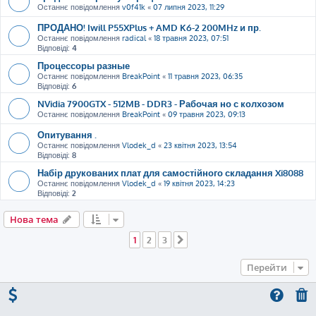
Останнє повідомлення
v0f41k
«
07 липня 2023, 11:29
ПРОДАНО! Iwill P55XPlus + AMD K6-2 200MHz и пр.
Останнє повідомлення
radical
«
18 травня 2023, 07:51
Відповіді:
4
Процессоры разные
Останнє повідомлення
BreakPoint
«
11 травня 2023, 06:35
Відповіді:
6
NVidia 7900GTX - 512MB - DDR3 - Рабочая но с колхозом
Останнє повідомлення
BreakPoint
«
09 травня 2023, 09:13
Опитування .
Останнє повідомлення
Vlodek_d
«
23 квітня 2023, 13:54
Відповіді:
8
Набір друкованих плат для самостійного складання Xi8088
Останнє повідомлення
Vlodek_d
«
19 квітня 2023, 14:23
Відповіді:
2
Нова тема
1
2
3
Далі
Перейти