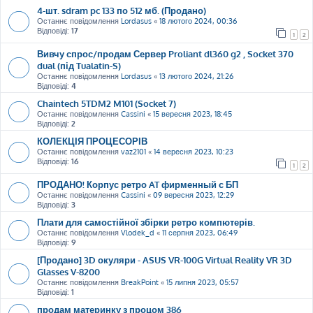
4-шт. sdram pc 133 по 512 мб. (Продано)
Останнє повідомлення
Lordasus
«
18 лютого 2024, 00:36
Відповіді:
17
1
2
Вивчу спрос/продам Сервер Proliant dl360 g2 , Socket 370
dual (під Tualatin-S)
Останнє повідомлення
Lordasus
«
13 лютого 2024, 21:26
Відповіді:
4
Chaintech 5TDM2 M101 (Socket 7)
Останнє повідомлення
Cassini
«
15 вересня 2023, 18:45
Відповіді:
2
КОЛЕКЦІЯ ПРОЦЕСОРІВ
Останнє повідомлення
vaz2101
«
14 вересня 2023, 10:23
Відповіді:
16
1
2
ПРОДАНО! Корпус ретро AT фирменный с БП
Останнє повідомлення
Cassini
«
09 вересня 2023, 12:29
Відповіді:
3
Плати для самостійної збірки ретро компютерів.
Останнє повідомлення
Vlodek_d
«
11 серпня 2023, 06:49
Відповіді:
9
[Продано] 3D окуляри - ASUS VR-100G Virtual Reality VR 3D
Glasses V-8200
Останнє повідомлення
BreakPoint
«
15 липня 2023, 05:57
Відповіді:
1
продам материнку з процом 386