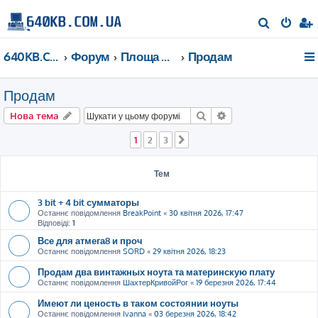
П
о
640KB.COM.UA
Форум
Площа Ринок
Продам
ш
у
Продам
к
Пошук
Розширений пошу
Нова тема
1
2
3
Далі
Тем
3 bit + 4 bit сумматоры
Останнє повідомлення
BreakPoint
«
30 квітня 2026, 17:47
Відповіді:
1
Все для атмега8 и проч
Останнє повідомлення
SORD
«
29 квітня 2026, 18:23
Продам два винтажных ноута та материнскую плату
Останнє повідомлення
ШахтерКривойРог
«
19 березня 2026, 17:44
Имеют ли ценость в таком состоянии ноуты
Останнє повідомлення
Ivanna
«
03 березня 2026, 18:42