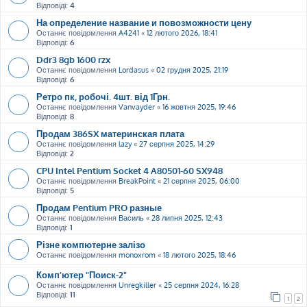
Відповіді:
4
На определение название и повозможности цену
Останнє повідомлення
A4241
«
12 лютого 2026, 18:41
Відповіді:
6
Ddr3 8gb 1600 rzx
Останнє повідомлення
Lordasus
«
02 грудня 2025, 21:19
Відповіді:
6
Ретро пк, робочі. 4шт. від 1Грн.
Останнє повідомлення
Vanvayder
«
16 жовтня 2025, 19:46
Відповіді:
8
Продам 386SX материнская плата
Останнє повідомлення
lazy
«
27 серпня 2025, 14:29
Відповіді:
2
CPU Intel Pentium Socket 4 A80501-60 SX948
Останнє повідомлення
BreakPoint
«
21 серпня 2025, 06:00
Відповіді:
5
Продам Pentium PRO разные
Останнє повідомлення
Василь
«
28 липня 2025, 12:43
Відповіді:
1
Різне компютерне залізо
Останнє повідомлення
monoxrom
«
18 лютого 2025, 18:46
Комп’ютер "Поиск-2"
Останнє повідомлення
Unregkiller
«
25 серпня 2024, 16:28
Відповіді:
11
1
2