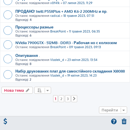
Останнє повідомлення
v0f41k
«
07 липня 2023, 11:29
ПРОДАНО! Iwill P55XPlus + AMD K6-2 200MHz и пр.
Останнє повідомлення
radical
«
18 травня 2023, 07:51
Відповіді:
4
Процессоры разные
Останнє повідомлення
BreakPoint
«
11 травня 2023, 06:35
Відповіді:
6
NVidia 7900GTX - 512MB - DDR3 - Рабочая но с колхозом
Останнє повідомлення
BreakPoint
«
09 травня 2023, 09:13
Опитування .
Останнє повідомлення
Vlodek_d
«
23 квітня 2023, 13:54
Відповіді:
8
Набір друкованих плат для самостійного складання Xi8088
Останнє повідомлення
Vlodek_d
«
19 квітня 2023, 14:23
Відповіді:
2
Нова тема
1
2
3
Далі
Перейти