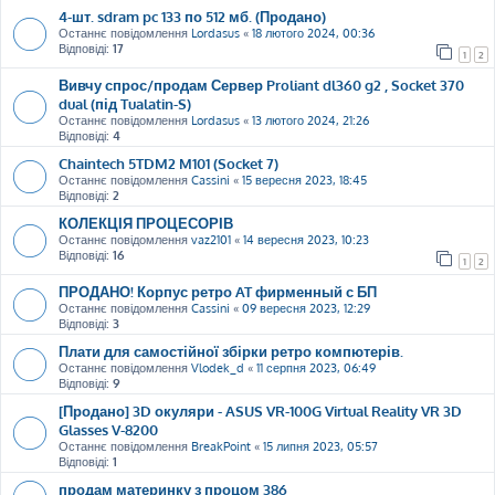
4-шт. sdram pc 133 по 512 мб. (Продано)
Останнє повідомлення
Lordasus
«
18 лютого 2024, 00:36
Відповіді:
17
1
2
Вивчу спрос/продам Сервер Proliant dl360 g2 , Socket 370
dual (під Tualatin-S)
Останнє повідомлення
Lordasus
«
13 лютого 2024, 21:26
Відповіді:
4
Chaintech 5TDM2 M101 (Socket 7)
Останнє повідомлення
Cassini
«
15 вересня 2023, 18:45
Відповіді:
2
КОЛЕКЦІЯ ПРОЦЕСОРІВ
Останнє повідомлення
vaz2101
«
14 вересня 2023, 10:23
Відповіді:
16
1
2
ПРОДАНО! Корпус ретро AT фирменный с БП
Останнє повідомлення
Cassini
«
09 вересня 2023, 12:29
Відповіді:
3
Плати для самостійної збірки ретро компютерів.
Останнє повідомлення
Vlodek_d
«
11 серпня 2023, 06:49
Відповіді:
9
[Продано] 3D окуляри - ASUS VR-100G Virtual Reality VR 3D
Glasses V-8200
Останнє повідомлення
BreakPoint
«
15 липня 2023, 05:57
Відповіді:
1
продам материнку з процом 386