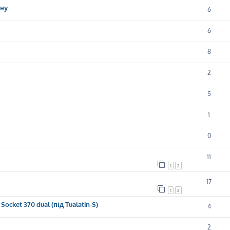
ену
6
6
8
2
5
1
0
11
1
2
17
1
2
ocket 370 dual (під Tualatin-S)
4
2