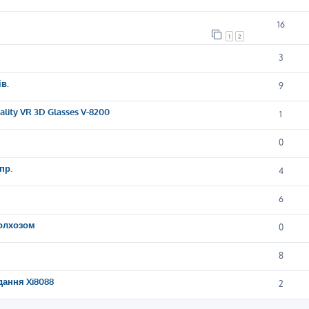
16
1
2
3
в.
9
lity VR 3D Glasses V-8200
1
0
пр.
4
6
колхозом
0
8
дання Xi8088
2