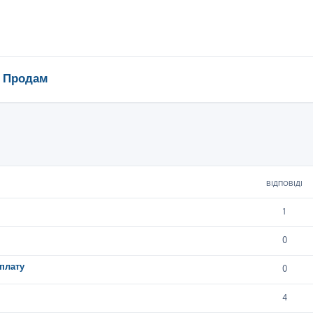
Продам
ирений пошук
ВІДПОВІДІ
1
0
плату
0
4