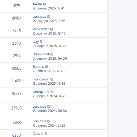
A4241
3179
12 лютого 2026, 18:41
Lordasus
18984
02 грудня 2025, 21:19
Vanvayder
3925
16 жовтня 2025, 19:46
lazy
2690
27 серпня 2025, 14:29
BreakPoint
2919
21 серпня 2025, 06:00
Василь
10505
28 липня 2025, 12:43
monoxrom
11439
18 лютого 2025, 18:46
Unregkiller
18597
25 серпня 2024, 16:28
Lordasus
23958
18 лютого 2024, 00:36
Lordasus
9438
13 лютого 2024, 21:26
Cassini
8280