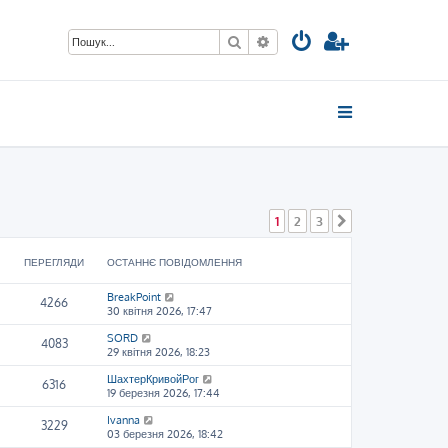
Пошук
Розширений пошук
1
2
3
Далі
ПЕРЕГЛЯДИ
ОСТАННЄ ПОВІДОМЛЕННЯ
BreakPoint
4266
30 квітня 2026, 17:47
SORD
4083
29 квітня 2026, 18:23
ШахтерКривойРог
6316
19 березня 2026, 17:44
Ivanna
3229
03 березня 2026, 18:42