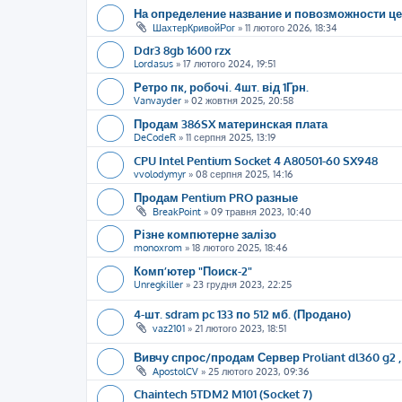
На определение название и повозможности ц
ШахтерКривойРог
»
11 лютого 2026, 18:34
Ddr3 8gb 1600 rzx
Lordasus
»
17 лютого 2024, 19:51
Ретро пк, робочі. 4шт. від 1Грн.
Vanvayder
»
02 жовтня 2025, 20:58
Продам 386SX материнская плата
DeCodeR
»
11 серпня 2025, 13:19
CPU Intel Pentium Socket 4 A80501-60 SX948
vvolodymyr
»
08 серпня 2025, 14:16
Продам Pentium PRO разные
BreakPoint
»
09 травня 2023, 10:40
Різне компютерне залізо
monoxrom
»
18 лютого 2025, 18:46
Комп’ютер "Поиск-2"
Unregkiller
»
23 грудня 2023, 22:25
4-шт. sdram pc 133 по 512 мб. (Продано)
vaz2101
»
21 лютого 2023, 18:51
Вивчу спрос/продам Сервер Proliant dl360 g2 , S
ApostolCV
»
25 лютого 2023, 09:36
Chaintech 5TDM2 M101 (Socket 7)