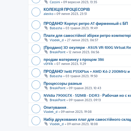
Cassini
»
09 вересня 2023, 13:35
КОЛЕКЦІЯ ПРОЦЕСОРІВ
alexko
»
09 липня 2023, 23:51
ПРОДАНО! Корпус ретро AT фирменный с БП
Babasha
»
03 травня 2023, 19:49
Плати для самостійної збірки ретро компютері
Vlodek_d
»
27 липня 2023, 06:57
[Продано] 3D окуляри - ASUS VR-100G Virtual Rea
BreakPoint
»
12 липня 2023, 06:56
продам материнку з процом 386
v0f41k
»
07 липня 2023, 11:29
ПРОДАНО! Iwill P55XPlus + AMD K6-2 200MHz и 
Babasha
»
03 травня 2023, 19:50
Процессоры разные
BreakPoint
»
09 травня 2023, 10:43
NVidia 7900GTX - 512MB - DDR3 - Рабочая но с 
BreakPoint
»
09 травня 2023, 09:13
Опитування .
Vlodek_d
»
09 квітня 2023, 19:08
Набір друкованих плат для самостійного скла
Vlodek_d
»
09 квітня 2023, 18:08