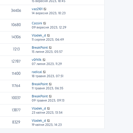
15 вересня 2023, 18:45
vaz2101
34406
14 вересня 2023, 10:23
Cassini
10680
09 вересня 2023, 12:29
Vlodek_d
14306
11 серпня 2023, 06:49
BreakPoint
7213
15 липня 2023, 05:57
v0f41k
12787
07 липня 2023, 11:29
radical
11400
18 травня 2023, 07:51
BreakPoint
11764
11 травня 2023, 06:35
BreakPoint
10037
09 травня 2023, 09:13
Vlodek_d
13877
23 квітня 2023, 13:54
Vlodek_d
8329
19 квітня 2023, 14:23