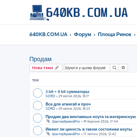
640KB.COM.UA
Форум
Площа Ринок
Продам
Пошук
Розш
Нова тема
ТЕМ
3 bit + 4 bit сумматоры
SORD
»
29 квітня 2026, 18:17
Все для атмега8 и проч
SORD
»
29 квітня 2026, 18:23
Продам два винтажных ноута та материнскую 
ШахтерКривойРог
»
19 березня 2026, 17:44
Имеют ли ценость в таком состоянии ноуты
ШахтерКривойРог
»
17 лютого 2026, 12:42